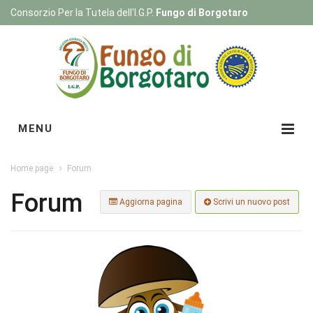
Consorzio Per la Tutela dell'I.G.P.
Fungo di Borgotaro
Registrati
|
Login
MENU
Home page
Forum
Forum
Aggiorna pagina
Scrivi un nuovo post