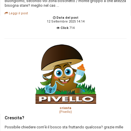
Buongiorno, secondo voi zona boschetto / monte groppo a che altezza
bisogna stare? meglio nel cas ...
Leggi il post
Data del post
12 Settembre 2025 14:14
Click
714
criosta
(Pivello)
Crescita?
Possibile chiedere com'è il bosco sta fruttando qualcosa? grazie mille