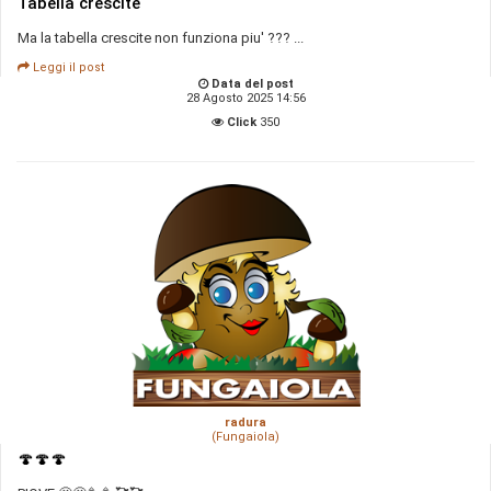
Tabella crescite
Ma la tabella crescite non funziona piu' ??? ...
Leggi il post
Data del post
28 Agosto 2025 14:56
Click
350
radura
(Fungaiola)
🍄🍄🍄