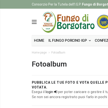
Consorzio Per la Tutela dell'I.G.P.
Fungo di Borgo
HOME
IL FUNGO PORCINO IGP
CONFEZ
Home page
Fotoalbum
Fotoalbum
PUBBLICA LE TUE FOTO E VOTA QUELLE PI
VOTATA.
Esegui il
login
per poter caricare o gestire il
Se non sei ancora registrato puoi farlo in poch