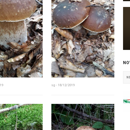
NO
N
19
sg - 18/12/2019