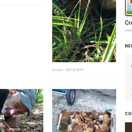
Cr
Ulti
NE
pictors - 09/12/2019
CO