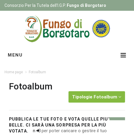
Consorzio Per la Tutela dell'I.G.P.
Fungo di Borgotaro
Registrati
|
Login
MENU
Home page
Fotoalbum
Fotoalbum
Tipologie Fotoalbum
PUBBLICA LE TUE FOTO E VOTA QUELLE PIU'
BELLE. CI SARÀ UNA SORPRESA PER LA PIÙ
Esegui il
login
per poter caricare o gestire il tuo
VOTATA.