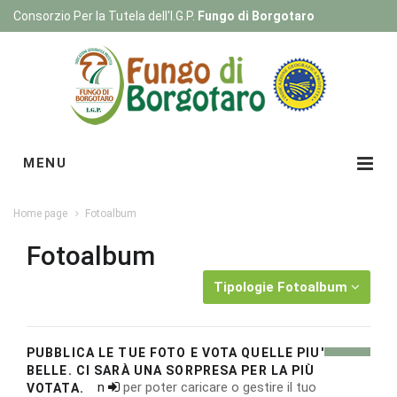
Consorzio Per la Tutela dell'I.G.P.
Fungo di Borgotaro
Registrati
|
Login
MENU
Home page
Fotoalbum
Fotoalbum
Tipologie Fotoalbum
PUBBLICA LE TUE FOTO E VOTA QUELLE PIU'
BELLE. CI SARÀ UNA SORPRESA PER LA PIÙ
Esegui il
login
per poter caricare o gestire il tuo
VOTATA.