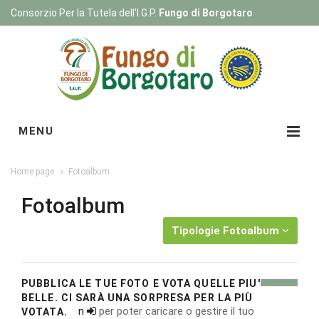
Consorzio Per la Tutela dell'I.G.P.
Fungo di Borgotaro
Registrati
|
Login
MENU
Home page
Fotoalbum
Fotoalbum
Tipologie Fotoalbum
PUBBLICA LE TUE FOTO E VOTA QUELLE PIU'
BELLE. CI SARÀ UNA SORPRESA PER LA PIÙ
Esegui il
login
per poter caricare o gestire il tuo
VOTATA.