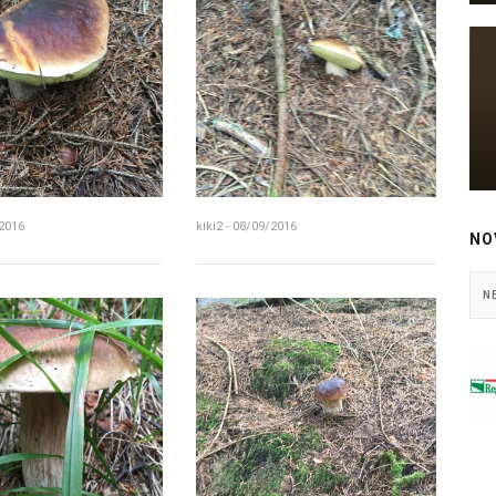
/2016
kiki2 - 08/09/2016
NO
N