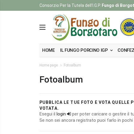
Consorzio Per la Tutela dell'I.G.P.
Fungo di Borgo
HOME
IL FUNGO PORCINO IGP
CONFEZ
Home page
Fotoalbum
Fotoalbum
PUBBLICA LE TUE FOTO E VOTA QUELLE PI
VOTATA.
Esegui il
login
per poter caricare o gestire il
Se non sei ancora registrato puoi farlo in poch