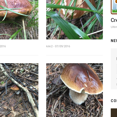
Cr
Ulti
NE
/2016
kiki2 - 07/09/2016
CO