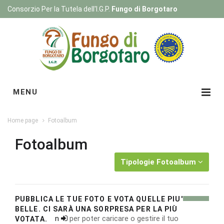
Consorzio Per la Tutela dell'I.G.P.
Fungo di Borgotaro
Registrati
|
Login
MENU
Home page
Fotoalbum
Fotoalbum
Tipologie Fotoalbum
PUBBLICA LE TUE FOTO E VOTA QUELLE PIU'
BELLE. CI SARÀ UNA SORPRESA PER LA PIÙ
Esegui il
login
per poter caricare o gestire il tuo
VOTATA.