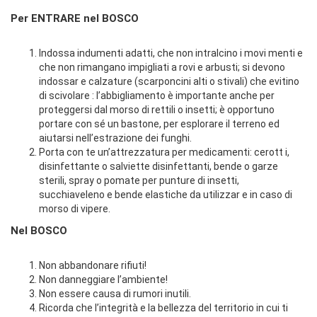
Per ENTRARE nel BOSCO
Indossa indumenti adatti, che non intralcino i movi menti e
che non rimangano impigliati a rovi e arbusti; si devono
indossar e calzature (scarponcini alti o stivali) che evitino
di scivolare : l’abbigliamento è importante anche per
proteggersi dal morso di rettili o insetti; è opportuno
portare con sé un bastone, per esplorare il terreno ed
aiutarsi nell’estrazione dei funghi.
Porta con te un’attrezzatura per medicamenti: cerott i,
disinfettante o salviette disinfettanti, bende o garze
sterili, spray o pomate per punture di insetti,
succhiaveleno e bende elastiche da utilizzar e in caso di
morso di vipere.
Nel BOSCO
Non abbandonare rifiuti!
Non danneggiare l’ambiente!
Non essere causa di rumori inutili.
Ricorda che l’integrità e la bellezza del territorio in cui ti