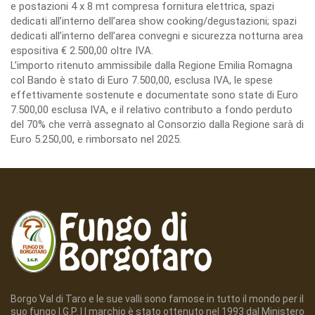
e postazioni 4 x 8 mt compresa fornitura elettrica, spazi
dedicati all’interno dell’area show cooking/degustazioni; spazi
dedicati all’interno dell’area convegni e sicurezza notturna area
espositiva € 2.500,00 oltre IVA.
L’importo ritenuto ammissibile dalla Regione Emilia Romagna
col Bando è stato di Euro 7.500,00, esclusa IVA, le spese
effettivamente sostenute e documentate sono state di Euro
7.500,00 esclusa IVA, e il relativo contributo a fondo perduto
del 70% che verrà assegnato al Consorzio dalla Regione sarà di
Euro 5.250,00, e rimborsato nel 2025.
Borgo Val di Taro e le sue valli sono famose in tutto il mondo per il
suo fungo I.G.P. I l marchio è stato ottenuto nel 1993 dal Ministero