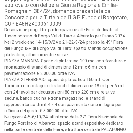
approvato con delibera Giunta Regionale Emilia-
Romagna n. 384/24, domanda presentata dal
Consorzio per la Tutela dell’I.G.P. Fungo di Borgotaro,
CUP E48H24000610009
Descrizione progetto: partecipazione alle Fiere dedicate al
fungo porcino di Borgo Val di Taro e Albareto per l’anno 2024.
Nei 2 week-end 14-15/9/24 e 21-22/9/24, presso la 49^ Fiera
del Fungo IGP di Borgo Val di Taro: spazio stands occupazione
plateatico, allacciamenti e servizi
PIAZZA MANARA: Spese di plateatico 100 mq. con fornitura e
montaggio di stand di dimensione 12 mt x 6 mt con
pavimentazione € 2.000,00 oltre IVA
PIAZZA XI FEBBRAIO: spese di plateatico 150 mt. Con
fornitura e montaggio di stand di dimensione 18 mt per 6 mt
con 24 tavoli per degustazioni 80 cm x 220 cm e relative
sedute, banco cucina e zona magazzino, e stand di
rappresentanza di mt 4 x 4 con pavimentazione in legno per
officina del gusto € 3.000,00 oltre IVA.
Nei giorni 4-5-6/10/24, all’interno della 27^ Fiera Nazionale del
Fungo Porcino di Albareto: spazio stand espositivo dedicato
nella parte centrale della Fiera, struttura centrale PALAFUNGO,