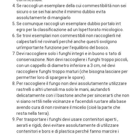
Se raccogli un esemplare della cui commestibilità non sei
sicuro o se sei hai anche il minimo dubbio evita
assolutamente di mangiarlo
Se comunque raccogli un esemplare dubbio portalo int
egro per la classificazione ad un Ispettorato micologico.
Se trovi esemplari non commestibili non raccoglierli né
calpestarli né rovinarli perché anche questi svolgono
un’importante funzione per l’equilibrio del bosco.
Devi raccogliere solo i funghi integri e in buono s tato di
conservazione. Non devi raccogliere i funghi troppo piccoli,
con un cappello di diametro inferiore a 3 cm, né devi
raccogliere funghi troppo maturi (che bisogna lasciare per
permetter loro di spargere le spore).
Per raccogliere il fungo non devi assolutamente utilizzare
rastrelli o altri utensili ma solo le mani, aiutandoti
delicatamente con i l bastone anche per sincerarti che non
vi siano rettili nelle vicinanze e facendoli ruotare alla base
avendo cura di non rovinare il micelio (cioè la parte che
resta nella terra).
Per trasportare i funghi devi usare contenitori aperti ,
aerati e rigidi; devi evitare assolutamente di utilizzare
contenitori e bors e di plastica perché fanno marcire i