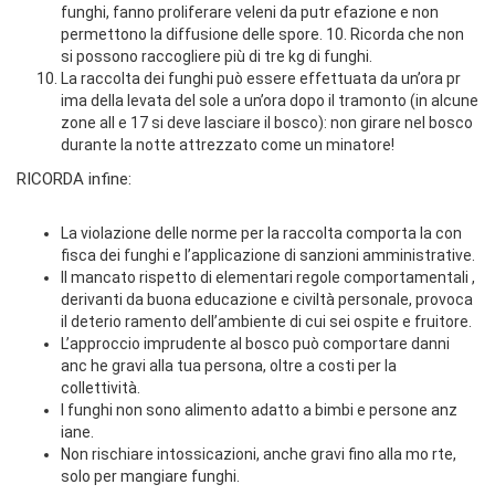
funghi, fanno proliferare veleni da putr efazione e non
permettono la diffusione delle spore. 10. Ricorda che non
si possono raccogliere più di tre kg di funghi.
La raccolta dei funghi può essere effettuata da un’ora pr
ima della levata del sole a un’ora dopo il tramonto (in alcune
zone all e 17 si deve lasciare il bosco): non girare nel bosco
durante la notte attrezzato come un minatore!
RICORDA infine:
La violazione delle norme per la raccolta comporta la con
fisca dei funghi e l’applicazione di sanzioni amministrative.
Il mancato rispetto di elementari regole comportamentali ,
derivanti da buona educazione e civiltà personale, provoca
il deterio ramento dell’ambiente di cui sei ospite e fruitore.
L’approccio imprudente al bosco può comportare danni
anc he gravi alla tua persona, oltre a costi per la
collettività.
I funghi non sono alimento adatto a bimbi e persone anz
iane.
Non rischiare intossicazioni, anche gravi fino alla mo rte,
solo per mangiare funghi.