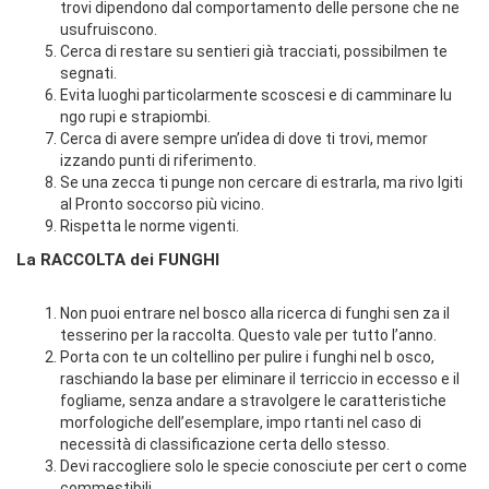
trovi dipendono dal comportamento delle persone che ne
usufruiscono.
Cerca di restare su sentieri già tracciati, possibilmen te
segnati.
Evita luoghi particolarmente scoscesi e di camminare lu
ngo rupi e strapiombi.
Cerca di avere sempre un’idea di dove ti trovi, memor
izzando punti di riferimento.
Se una zecca ti punge non cercare di estrarla, ma rivo lgiti
al Pronto soccorso più vicino.
Rispetta le norme vigenti.
La RACCOLTA dei FUNGHI
Non puoi entrare nel bosco alla ricerca di funghi sen za il
tesserino per la raccolta. Questo vale per tutto l’anno.
Porta con te un coltellino per pulire i funghi nel b osco,
raschiando la base per eliminare il terriccio in eccesso e il
fogliame, senza andare a stravolgere le caratteristiche
morfologiche dell’esemplare, impo rtanti nel caso di
necessità di classificazione certa dello stesso.
Devi raccogliere solo le specie conosciute per cert o come
commestibili.