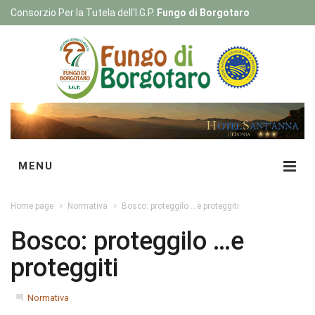
Consorzio Per la Tutela dell'I.G.P.
Fungo di Borgotaro
Registrati
|
Login
MENU
Home page
Normativa
Bosco: proteggilo …e proteggiti
Bosco: proteggilo …e
proteggiti
Normativa