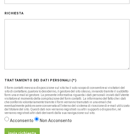
RICHIESTA
TRATTAMENTO DEI DATI PERSONALI (*)
Il form contatti messo a disposizione sul sito ha il solo scopo di consentire ai visitatori del
sito di contattare, qualora lo desiderino, il gestore del sito stesso, inviando tramite il suddetto
form una e-mail al gestore. La presente informativa riguarda i dati personali inviati dall’utente
visitatore al momento della compilazione del form contatti. La informiamo del fatto che i dati
che conferirà volontariamente tramite il form verranno tramutati in una email che
eventualmente potrà essere conservata all’interno del sistema di ricezione di e-mail utilizzato
dal titolare del sito. Questi dati non verranno registrati su altri supporti o dispositivi, né
verranno registrati altri dati derivanti dalla sua navigazione sul sito.
Acconsento
Non Acconsento
invia richiesta