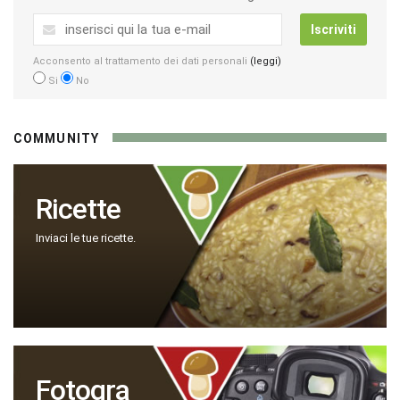
Iscriviti
Acconsento al trattamento dei dati personali
(leggi)
Si
No
COMMUNITY
Ricette
Inviaci le tue ricette.
Fotogra