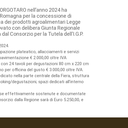
BORGOTARO nell’anno 2024 ha
a Romagna per la concessione di
a dei prodotti agroalimentari Legge
ovato con delibera Giunta Regionale
l Consorzio per la Tutela dell’I.G.P.
2024.
azione plateatico, allacciamenti e servizi
avimentazione € 2.000,00 oltre IVA
 con 24 tavoli per degustazioni 80 cm x 220 cm
 per officina del gusto € 3.000,00 oltre IVA.
dicato nella parte centrale della Fiera, struttura
king/degustazioni; spazi dedicati all’interno
spese effettivamente sostenute e documentate
sorzio dalla Regione sarà di Euro 5.250,00, e