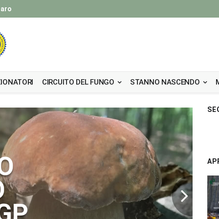
taro
IONATORI
CIRCUITO DEL FUNGO
STANNO NASCENDO
SE
COMU
O
AP
O
GP