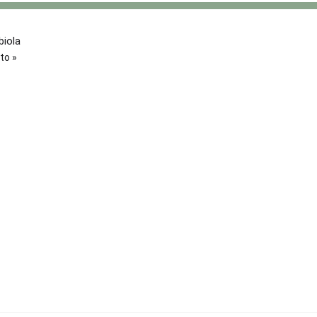
iola
to »