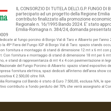
IL CONSORZIO DI TUTELA DELL’I.G.P. FUNGO DI 
partecipato ad un progetto della Regione Emili
contributo finalizzato alla promozione economic
Regionale n. 16/1995 Bando 2024. E’ stato appr
Emilia-Romagna n. 384/24, domanda presentata da
0009
dedicate al fungo porcino di Borgo Val di Taro e Albareto per l’anno 
la 49^ Fiera del Fungo IGP di Borgo Val di Taro: spazio stands occup
n fornitura e montaggio di stand di dimensione 12 mt x 6 mt con p
. Con fornitura e montaggio di stand di dimensione 18 mt per 6 mt
o, e stand di rappresentanza di mt 4 x 4 con pavimentazione in legno
ra Nazionale del Fungo Porcino di Albareto: spazio stand espositivo de
sa fornitura elettrica, spazi dedicati all’interno dell’area show coo
ositiva € 2.500,00 oltre IVA.
milia Romagna col Bando è stato di Euro 7.500,00, esclusa IVA, le 
lativo contributo a fondo perduto del 70% che verrà assegnato al Con