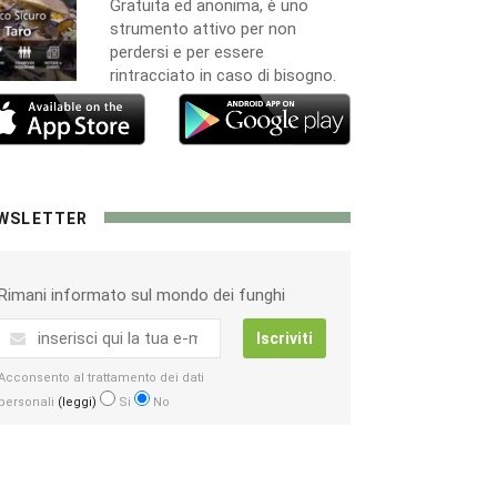
e vota le più belle. Ci sarà
Gratuita ed anonima, è uno
una sorpresa per la più votata
strumento attivo per non
perdersi e per essere
rintracciato in caso di bisogno.
WSLETTER
Rimani informato sul mondo dei funghi
Iscriviti
Acconsento al trattamento dei dati
personali
(leggi)
Si
No