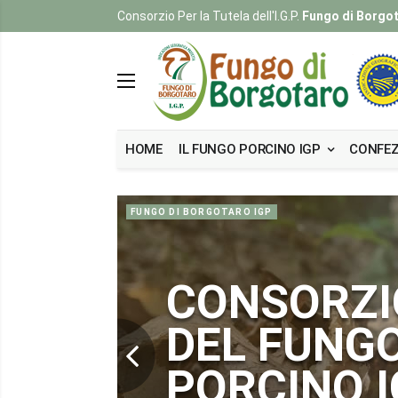
Consorzio Per la Tutela dell'I.G.P.
Fungo di Borgo
HOME
IL FUNGO PORCINO IGP
CONFEZ
FUNGO DI BORGOTARO IGP
CONSORZI
DEL FUNG
PORCINO I