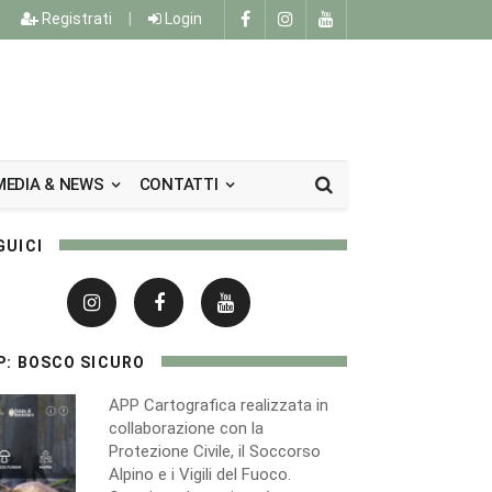
Registrati
|
Login
MEDIA & NEWS
CONTATTI
GUICI
NITY
FOTOGRA
P: BOSCO SICURO
FUNGO
APP Cartografica realizzata in
collaborazione con la
Protezione Civile, il Soccorso
Pubblica le tue foto
Alpino e i Vigili del Fuoco.