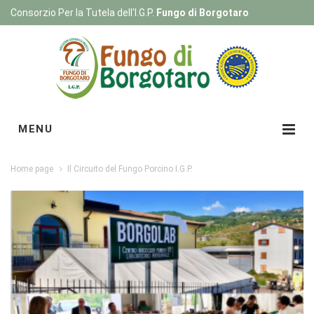
Consorzio Per la Tutela dell'I.G.P.
Fungo di Borgotaro
Registrati
|
Login
MENU
Home page
Il Circuito del Fungo Porcino I.G.P.