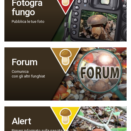
Fotogra
fungo
Pubblica le tue foto
Forum
Comunica
con gli altri funghiat
Alert
Rimani informato sulla nascita dei