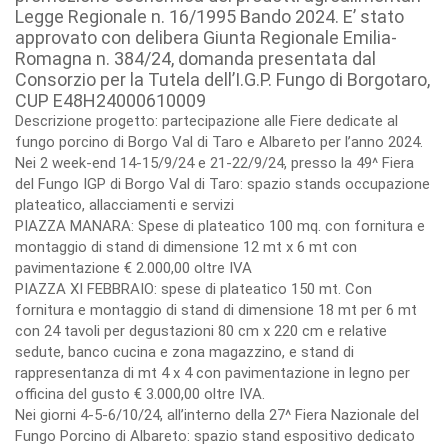
Legge Regionale n. 16/1995 Bando 2024. E’ stato
approvato con delibera Giunta Regionale Emilia-
Romagna n. 384/24, domanda presentata dal
Consorzio per la Tutela dell’I.G.P. Fungo di Borgotaro,
CUP E48H24000610009
Descrizione progetto: partecipazione alle Fiere dedicate al
fungo porcino di Borgo Val di Taro e Albareto per l’anno 2024.
Nei 2 week-end 14-15/9/24 e 21-22/9/24, presso la 49^ Fiera
del Fungo IGP di Borgo Val di Taro: spazio stands occupazione
plateatico, allacciamenti e servizi
PIAZZA MANARA: Spese di plateatico 100 mq. con fornitura e
montaggio di stand di dimensione 12 mt x 6 mt con
pavimentazione € 2.000,00 oltre IVA
PIAZZA XI FEBBRAIO: spese di plateatico 150 mt. Con
fornitura e montaggio di stand di dimensione 18 mt per 6 mt
con 24 tavoli per degustazioni 80 cm x 220 cm e relative
sedute, banco cucina e zona magazzino, e stand di
rappresentanza di mt 4 x 4 con pavimentazione in legno per
officina del gusto € 3.000,00 oltre IVA.
Nei giorni 4-5-6/10/24, all’interno della 27^ Fiera Nazionale del
Fungo Porcino di Albareto: spazio stand espositivo dedicato