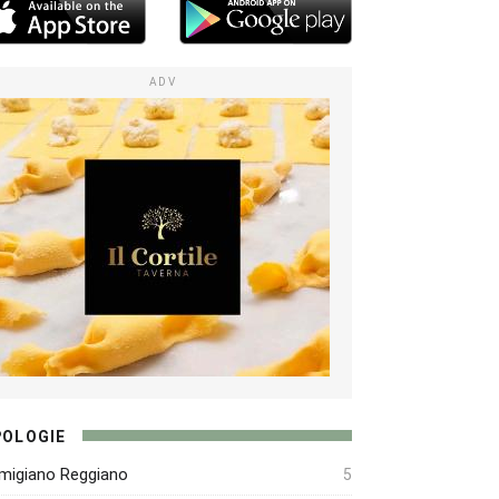
ADV
POLOGIE
migiano Reggiano
5