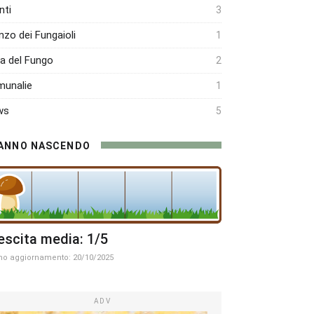
nti
3
nzo dei Fungaioli
1
ra del Fungo
2
unalie
1
ws
5
ANNO NASCENDO
escita media: 1/5
mo aggiornamento: 20/10/2025
ADV