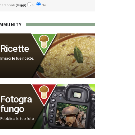
personali
(leggi)
Si
No
MMUNITY
Ricette
Inviaci le tue ricette.
Fotogra
fungo
Pubblica le tue foto