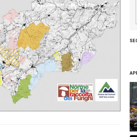
SE
AP