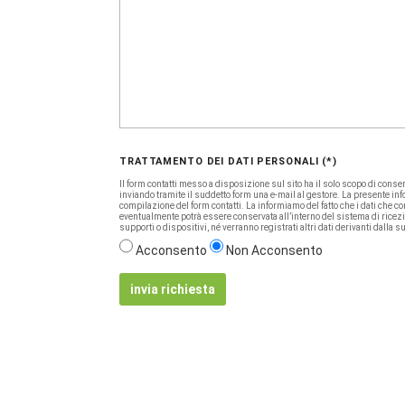
TRATTAMENTO DEI DATI PERSONALI (*)
Il form contatti messo a disposizione sul sito ha il solo scopo di consenti
inviando tramite il suddetto form una e-mail al gestore. La presente info
compilazione del form contatti. La informiamo del fatto che i dati che c
eventualmente potrà essere conservata all’interno del sistema di ricezione
supporti o dispositivi, né verranno registrati altri dati derivanti dalla 
Acconsento
Non Acconsento
invia richiesta