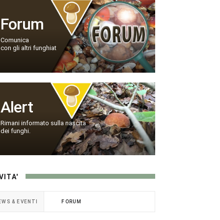
Forum
Comunica
con gli altri funghiat
Alert
Rimani informato sulla nascita
dei funghi.
VITA'
EWS & EVENTI
FORUM