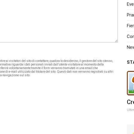
Eve
Pra
Fie
Com
Ne
re ai visitatori del sito di contattare, qualora lo desiderino, il gestore del sito stesso,
ST
rmativa riguarda i dati personali inviati dall’utente visitatore al momento della
onferirà volontariamente tramite il form verranno tramutati in una email che
 di e-mail utilizzato dal titolare del sito. Questi dati non verranno registrati su altri
sua navigazione sul sito.
Cr
Ulti