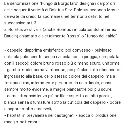
La denominazione “Fungo di Borgotaro” designa i carpofori
delle seguenti varietà di Boletus Sez. Boletus secondo Moser
derivate da crescita spontanea nel territorio definito nel
successivo art. 3.
a. Boletus aestivalis (anche Boletus reticulatus Schaffer ex
Baudin) chiamato dialettalmente "rosso" o "fungo del caldo";
- cappello: dapprima emisferico, poi convesso - pulvinato:
cuticola pubescente secca (viscida con la pioggia, screpolata
con il secco): colore bruno rosso più o meno scuro, uniforme;
- gambo: sodo, prima ventricoso, poi più slanciato cilindrico od
ingrossato alla base, dello stesso colore del cappello, ma a
toni più chiari, interamente percorso da un reticolo, quasi
sempre molto evidente, a maglie biancastre poi più scure;
- carne: di consistenza più soffice rispetto ad altri porcini,
bianca senza sfumature sotto la cuticola del cappello - odore
e sapore molto gradevoli;
- habitat: in prevalenza nei castagneti - epoca di produzione
maggio-settembre.