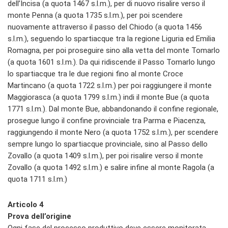
dell’Incisa (a quota 1467 s.l.m.), per di nuovo risalire verso il
monte Penna (a quota 1735 s.l.m.), per poi scendere
nuovamente attraverso il passo del Chiodo (a quota 1456
s.l.m.), seguendo lo spartiacque tra la regione Liguria ed Emilia
Romagna, per poi proseguire sino alla vetta del monte Tomarlo
(a quota 1601 s.l.m.). Da qui ridiscende il Passo Tomarlo lungo
lo spartiacque tra le due regioni fino al monte Croce
Martincano (a quota 1722 s.l.m.) per poi raggiungere il monte
Maggiorasca (a quota 1799 s.l.m.) indi il monte Bue (a quota
1771 s.l.m.). Dal monte Bue, abbandonando il confine regionale,
prosegue lungo il confine provinciale tra Parma e Piacenza,
raggiungendo il monte Nero (a quota 1752 s.l.m.), per scendere
sempre lungo lo spartiacque provinciale, sino al Passo dello
Zovallo (a quota 1409 s.l.m.), per poi risalire verso il monte
Zovallo (a quota 1492 s.l.m.) e salire infine al monte Ragola (a
quota 1711 s.l.m.)
Articolo 4
Prova dell’origine