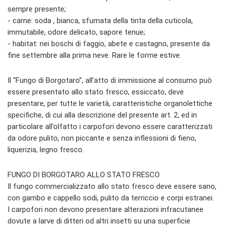
sempre presente;
- carne: soda , bianca, sfumata della tinta della cuticola,
immutabile, odore delicato, sapore tenue;
- habitat: nei boschi di faggio, abete e castagno, presente da
fine settembre alla prima neve. Rare le forme estive.
Il “Fungo di Borgotaro”, all’atto di immissione al consumo può
essere presentato allo stato fresco, essiccato, deve
presentare, per tutte le varietà, caratteristiche organolettiche
specifiche, di cui alla descrizione del presente art. 2, ed in
particolare all’olfatto i carpofori devono essere caratterizzati
da odore pulito, non piccante e senza inflessioni di fieno,
liquerizia, legno fresco.
FUNGO DI BORGOTARO ALLO STATO FRESCO
Il fungo commercializzato allo stato fresco deve essere sano,
con gambo e cappello sodi, pulito da terriccio e corpi estranei.
I carpofori non devono presentare alterazioni infracutanee
dovute a larve di ditteri od altri insetti su una superficie