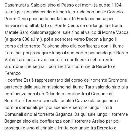
Casamurata. Sale poi sino al Passo dei morti (a quota 1104
s.l.m.) per poi ridiscendere lungo la strada comunale Cornolo-
Ponte Ceno passando per la località Fontanachiosa per
arrivare sino all’abitato di Ponte Ceno; da qui lungo la strada
statale Bardi-Salsomaggiore, sale fino al valico di Monte Vaccà
(a quota 800 s.l.m.), poi a scendere verso Bedonia lungo il
corso del torrente Pelpirana sino alla confluenza con il fiume
Taro, per poi proseguire lungo il suo corso passando per Borgo
Val di Taro per arrivare sino alla confluenza del torrente
Grontone che segna il confine tra il comune di Berceto e
Terenzo.
Il confine Est
è rappresentato dal corso del torrente Grontone
partendo dalla sua immissione nel fiume Taro salendo sino alla
confluenza con il rio Orlando a confine tra il Comune di
Berceto e Terenzo sino alla località Cavazzola seguendo i
confini comunali, per poi scendere sempre lungo i limiti
Comunali sino al torrente Baganza. Da qui sale lungo il torrente
Baganza sino alla confluenza con il torrente Arsiso per poi
proseguire sino al crinale e limite comunale tra Berceto e