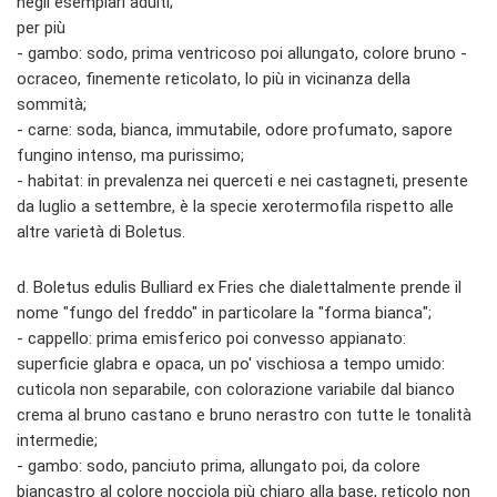
negli esemplari adulti;
per più
- gambo: sodo, prima ventricoso poi allungato, colore bruno -
ocraceo, finemente reticolato, lo più in vicinanza della
sommità;
- carne: soda, bianca, immutabile, odore profumato, sapore
fungino intenso, ma purissimo;
- habitat: in prevalenza nei querceti e nei castagneti, presente
da luglio a settembre, è la specie xerotermofila rispetto alle
altre varietà di Boletus.
d. Boletus edulis Bulliard ex Fries che dialettalmente prende il
nome "fungo del freddo" in particolare la "forma bianca";
- cappello: prima emisferico poi convesso appianato:
superficie glabra e opaca, un po' vischiosa a tempo umido:
cuticola non separabile, con colorazione variabile dal bianco
crema al bruno castano e bruno nerastro con tutte le tonalità
intermedie;
- gambo: sodo, panciuto prima, allungato poi, da colore
biancastro al colore nocciola più chiaro alla base, reticolo non