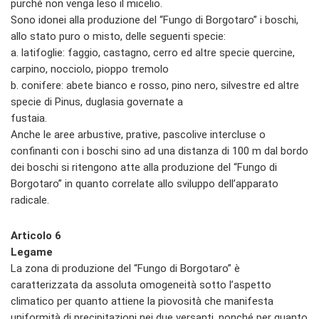
purché non venga leso il micelio.
Sono idonei alla produzione del “Fungo di Borgotaro” i boschi,
allo stato puro o misto, delle seguenti specie:
a. latifoglie: faggio, castagno, cerro ed altre specie quercine,
carpino, nocciolo, pioppo tremolo
b. conifere: abete bianco e rosso, pino nero, silvestre ed altre
specie di Pinus, duglasia governate a
fustaia.
Anche le aree arbustive, prative, pascolive intercluse o
confinanti con i boschi sino ad una distanza di 100 m dal bordo
dei boschi si ritengono atte alla produzione del “Fungo di
Borgotaro” in quanto correlate allo sviluppo dell’apparato
radicale.
Articolo 6
Legame
La zona di produzione del “Fungo di Borgotaro” è
caratterizzata da assoluta omogeneità sotto l’aspetto
climatico per quanto attiene la piovosità che manifesta
uniformità di precipitazioni nei due versanti, nonché per quanto