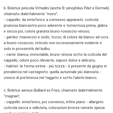
b. Boletus pinicola Vittadini (anche B. pinophilus Pilat e Dermek)
chiamato dialettalmente "moro";
- cappello: da emisferico a convesso appianato: cuticola
pruinosa biancastra poco aderente e tomentosa prima, glabra
e secca poi, colore granata bruno-rossiccio-vinoso;
- gambo: massiccio e sodo, tozzo, di colore da bianco ad ocra
a bruno-rossiccio, reticolo non eccessivamente evidente e
solo in prossimità del bulbo;
- carne: bianca, immutabile, bruno-vinosa sotto la cuticola del
cappello, odore poco rilevante, sapore dolce e delicato;
- habitat: la forma estiva - più tozza - è presente da giugno in
prevalenza nel castagneto: quella autunnale più slanciata -
cresce di preferenza nel faggeto e sotto l'abete bianco.
c. Boletus aereus Bulliard ex Fries, chiamato dialettalmente
"magnan";
- cappello: emisferico, poi convesso, infine piano - allargato:
cuticola secca e vellutata, colorazioni bronze-ramate specie