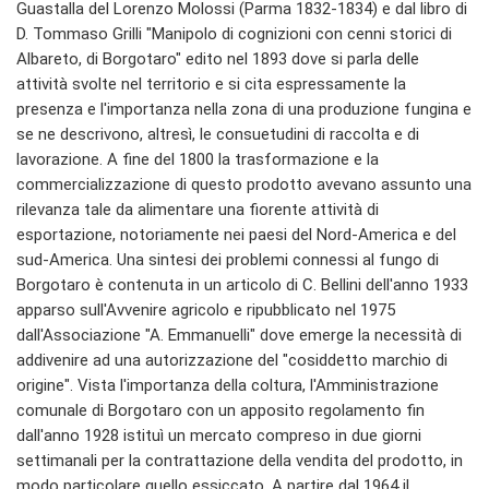
Guastalla del Lorenzo Molossi (Parma 1832-1834) e dal libro di
D. Tommaso Grilli "Manipolo di cognizioni con cenni storici di
Albareto, di Borgotaro" edito nel 1893 dove si parla delle
attività svolte nel territorio e si cita espressamente la
presenza e l'importanza nella zona di una produzione fungina e
se ne descrivono, altresì, le consuetudini di raccolta e di
lavorazione. A fine del 1800 la trasformazione e la
commercializzazione di questo prodotto avevano assunto una
rilevanza tale da alimentare una fiorente attività di
esportazione, notoriamente nei paesi del Nord-America e del
sud-America. Una sintesi dei problemi connessi al fungo di
Borgotaro è contenuta in un articolo di C. Bellini dell'anno 1933
apparso sull'Avvenire agricolo e ripubblicato nel 1975
dall'Associazione "A. Emmanuelli" dove emerge la necessità di
addivenire ad una autorizzazione del "cosiddetto marchio di
origine". Vista l'importanza della coltura, l'Amministrazione
comunale di Borgotaro con un apposito regolamento fin
dall'anno 1928 istituì un mercato compreso in due giorni
settimanali per la contrattazione della vendita del prodotto, in
modo particolare quello essiccato. A partire dal 1964 il