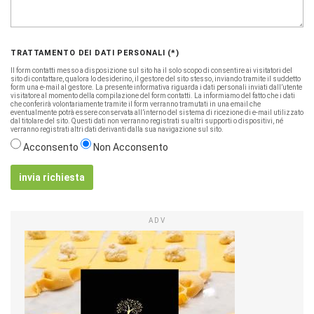
TRATTAMENTO DEI DATI PERSONALI (*)
Il form contatti messo a disposizione sul sito ha il solo scopo di consentire ai visitatori del
sito di contattare, qualora lo desiderino, il gestore del sito stesso, inviando tramite il suddetto
form una e-mail al gestore. La presente informativa riguarda i dati personali inviati dall’utente
visitatore al momento della compilazione del form contatti. La informiamo del fatto che i dati
che conferirà volontariamente tramite il form verranno tramutati in una email che
eventualmente potrà essere conservata all’interno del sistema di ricezione di e-mail utilizzato
dal titolare del sito. Questi dati non verranno registrati su altri supporti o dispositivi, né
verranno registrati altri dati derivanti dalla sua navigazione sul sito.
Acconsento
Non Acconsento
invia richiesta
ADV