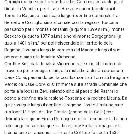
Corniglio, seguendo il limite tra i due Comuni passando per il
Rio della Vecchia, per il Lago Bozzo e rincontrando poi il
torrente Baganza. Indi risale lungo il confine comunale tra
Berceto e Corniglio sino al crinale con la regione Toscana
passando per il monte Fontanini (a quota 1399 s.l.m.), monte
Beccaro (a quota 1377 s.l.m.) sino al monte Borgognone (a
quota 1401 s.l.m.) per poi ridiscendere in territorio della
Regione Toscana lungo le sorgenti del Magra e lungo il suo
percorso sino alla località Mignegno.
Confine Sud:
dalla località Mignegno sale sino al cimitero di
Traverde per proseguire lungo la mulattiera dei Chiosi sino a
Case Corvi, passando per la confluenza tra i Torrenti Betigna e
Verde; da Case Corvi ci si immette sulla strada Comunale che
porta alla località Zeri, salendo sino al passo del Rastrello
posto a confine tra la regione Toscana e la regione Liguria. Da
qui prosegue lungo il confine di regione Tosco-Emiliano sino
alla località Foce dei Tre Confini (passo della Colla) che
delimita la regione Emilia Romagna con la Toscana e la Liguria,
sale lungo lo spartiacque tra la regione Emilia Romagna e la
Liguria sino al raggiungere il monte Gottero (a quota 1639