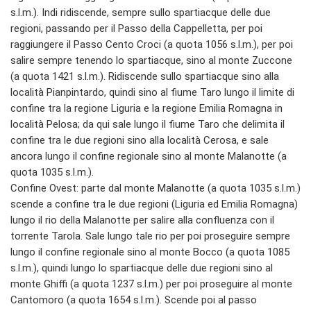
s.l.m.). Indi ridiscende, sempre sullo spartiacque delle due
regioni, passando per il Passo della Cappelletta, per poi
raggiungere il Passo Cento Croci (a quota 1056 s.l.m.), per poi
salire sempre tenendo lo spartiacque, sino al monte Zuccone
(a quota 1421 s.l.m.). Ridiscende sullo spartiacque sino alla
località Pianpintardo, quindi sino al fiume Taro lungo il limite di
confine tra la regione Liguria e la regione Emilia Romagna in
località Pelosa; da qui sale lungo il fiume Taro che delimita il
confine tra le due regioni sino alla località Cerosa, e sale
ancora lungo il confine regionale sino al monte Malanotte (a
quota 1035 s.l.m.).
Confine Ovest: parte dal monte Malanotte (a quota 1035 s.l.m.)
scende a confine tra le due regioni (Liguria ed Emilia Romagna)
lungo il rio della Malanotte per salire alla confluenza con il
torrente Tarola. Sale lungo tale rio per poi proseguire sempre
lungo il confine regionale sino al monte Bocco (a quota 1085
s.l.m.), quindi lungo lo spartiacque delle due regioni sino al
monte Ghiffi (a quota 1237 s.l.m.) per poi proseguire al monte
Cantomoro (a quota 1654 s.l.m.). Scende poi al passo