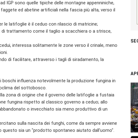
a ad IGP sono quelle tipiche delle montagne appenniniche,
aggete ed abetine artificiali nella fascia più alta, verso il
e latifoglie è il ceduo con rilascio di matricine;
di trattamento come il taglio a scacchiera o a strisce,
SE
 cedui, interessa solitamente le zone verso il crinale, meno
ioni.
 di facilitare, attraverso i tagli di siradamento, la
AP
ei boschi influenza notevolmente la produzione fungina in
roclima del sottobosco.
la zona di origine che il governo delle latifoglie a fustaia
ne fungina rispetto al classico governo a ceduo; allo
bandonato o invecchiato sia meno produttivo di un
sercitano sulla nascita dei funghi, come da sempre avviene
nto questo sia un "prodotto spontaneo aiutato dall'uomo".