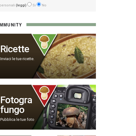
personali
(leggi)
Si
No
MMUNITY
Ricette
Inviaci le tue ricette.
Fotogra
fungo
Pubblica le tue foto