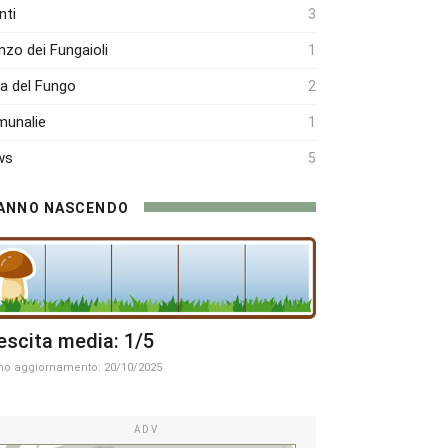
nti
3
nzo dei Fungaioli
1
ra del Fungo
2
unalie
1
ws
5
ANNO NASCENDO
escita media: 1/5
mo aggiornamento: 20/10/2025
ADV