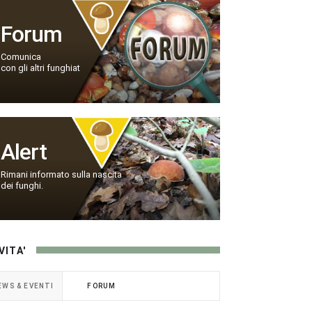
Forum
Comunica
con gli altri funghiat
Alert
Rimani informato sulla nascita
dei funghi.
VITA'
EWS & EVENTI
FORUM