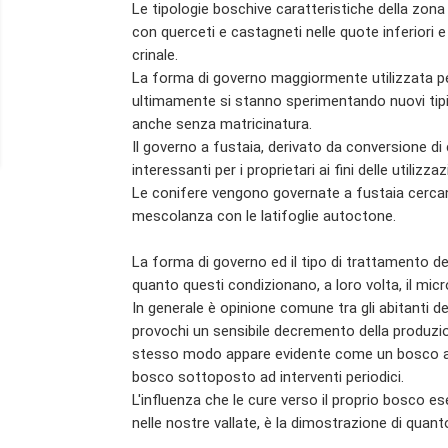
Le tipologie boschive caratteristiche della zon
con querceti e castagneti nelle quote inferiori e f
crinale.
La forma di governo maggiormente utilizzata per l
ultimamente si stanno sperimentando nuovi tipi 
anche senza matricinatura.
Il governo a fustaia, derivato da conversione di
interessanti per i proprietari ai fini delle utilizzaz
Le conifere vengono governate a fustaia cercando
mescolanza con le latifoglie autoctone.
La forma di governo ed il tipo di trattamento d
quanto questi condizionano, a loro volta, il mic
In generale è opinione comune tra gli abitanti del
provochi un sensibile decremento della produzio
stesso modo appare evidente come un bosco ab
bosco sottoposto ad interventi periodici.
L'influenza che le cure verso il proprio bosco e
nelle nostre vallate, è la dimostrazione di qua