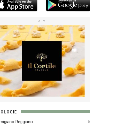
ADV
POLOGIE
migiano Reggiano
5