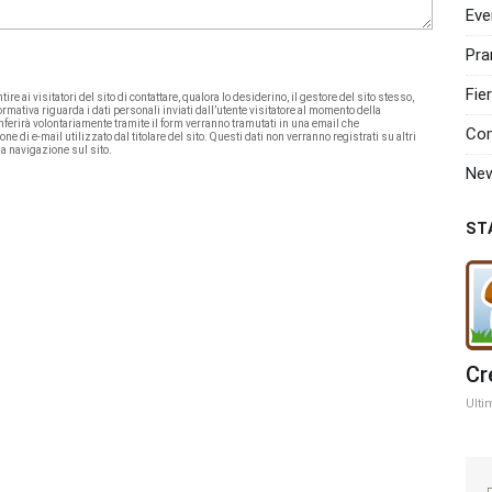
Eve
Pra
Fie
re ai visitatori del sito di contattare, qualora lo desiderino, il gestore del sito stesso,
rmativa riguarda i dati personali inviati dall’utente visitatore al momento della
onferirà volontariamente tramite il form verranno tramutati in una email che
Com
 di e-mail utilizzato dal titolare del sito. Questi dati non verranno registrati su altri
sua navigazione sul sito.
Ne
ST
Cr
Ulti