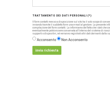
TRATTAMENTO DEI DATI PERSONALI (*)
Il form contatti messo a disposizione sul sito ha il solo scopo di consenti
inviando tramite il suddetto form una e-mail al gestore. La presente info
compilazione del form contatti. La informiamo del fatto che i dati che c
eventualmente potrà essere conservata all’interno del sistema di ricezione
supporti o dispositivi, né verranno registrati altri dati derivanti dalla 
Acconsento
Non Acconsento
invia richiesta