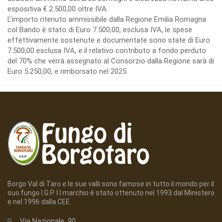
espositiva € 2.500,00 oltre IVA.
L’importo ritenuto ammissibile dalla Regione Emilia Romagna
col Bando è stato di Euro 7.500,00, esclusa IVA, le spese
effettivamente sostenute e documentate sono state di Euro
7.500,00 esclusa IVA, e il relativo contributo a fondo perduto
del 70% che verrà assegnato al Consorzio dalla Regione sarà di
Euro 5.250,00, e rimborsato nel 2025.
Borgo Val di Taro e le sue valli sono famose in tutto il mondo per il
suo fungo I.G.P. I l marchio è stato ottenuto nel 1993 dal Ministero
e nel 1996 dalla CEE.
Via Nazionale, 90