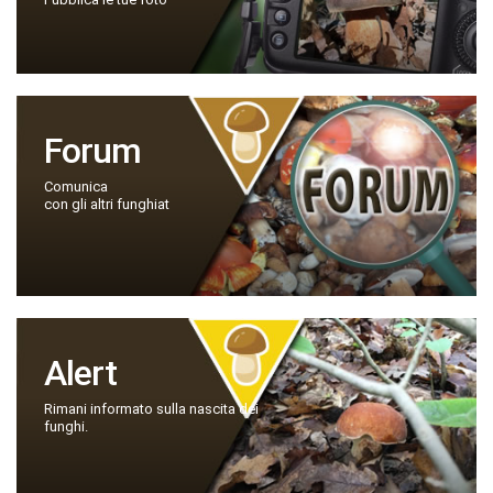
Forum
Comunica
con gli altri funghiat
Alert
Rimani informato sulla nascita dei
funghi.