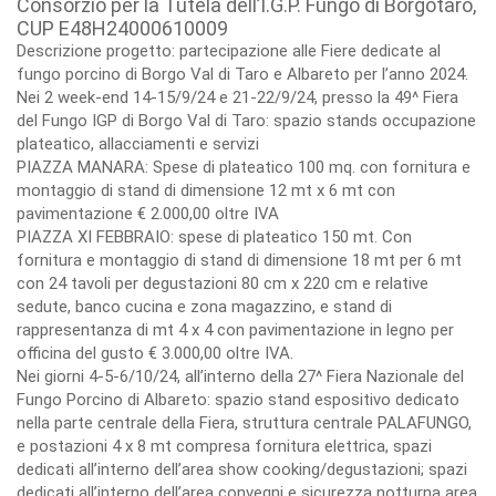
Consorzio per la Tutela dell’I.G.P. Fungo di Borgotaro,
CUP E48H24000610009
Descrizione progetto: partecipazione alle Fiere dedicate al
fungo porcino di Borgo Val di Taro e Albareto per l’anno 2024.
Nei 2 week-end 14-15/9/24 e 21-22/9/24, presso la 49^ Fiera
del Fungo IGP di Borgo Val di Taro: spazio stands occupazione
plateatico, allacciamenti e servizi
PIAZZA MANARA: Spese di plateatico 100 mq. con fornitura e
montaggio di stand di dimensione 12 mt x 6 mt con
pavimentazione € 2.000,00 oltre IVA
PIAZZA XI FEBBRAIO: spese di plateatico 150 mt. Con
fornitura e montaggio di stand di dimensione 18 mt per 6 mt
con 24 tavoli per degustazioni 80 cm x 220 cm e relative
sedute, banco cucina e zona magazzino, e stand di
rappresentanza di mt 4 x 4 con pavimentazione in legno per
officina del gusto € 3.000,00 oltre IVA.
Nei giorni 4-5-6/10/24, all’interno della 27^ Fiera Nazionale del
Fungo Porcino di Albareto: spazio stand espositivo dedicato
nella parte centrale della Fiera, struttura centrale PALAFUNGO,
e postazioni 4 x 8 mt compresa fornitura elettrica, spazi
dedicati all’interno dell’area show cooking/degustazioni; spazi
dedicati all’interno dell’area convegni e sicurezza notturna area