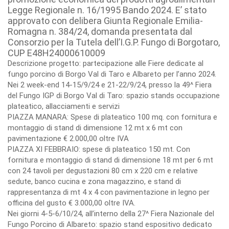
Legge Regionale n. 16/1995 Bando 2024. E’ stato
approvato con delibera Giunta Regionale Emilia-
Romagna n. 384/24, domanda presentata dal
Consorzio per la Tutela dell’I.G.P. Fungo di Borgotaro,
CUP E48H24000610009
Descrizione progetto: partecipazione alle Fiere dedicate al
fungo porcino di Borgo Val di Taro e Albareto per l’anno 2024.
Nei 2 week-end 14-15/9/24 e 21-22/9/24, presso la 49^ Fiera
del Fungo IGP di Borgo Val di Taro: spazio stands occupazione
plateatico, allacciamenti e servizi
PIAZZA MANARA: Spese di plateatico 100 mq. con fornitura e
montaggio di stand di dimensione 12 mt x 6 mt con
pavimentazione € 2.000,00 oltre IVA
PIAZZA XI FEBBRAIO: spese di plateatico 150 mt. Con
fornitura e montaggio di stand di dimensione 18 mt per 6 mt
con 24 tavoli per degustazioni 80 cm x 220 cm e relative
sedute, banco cucina e zona magazzino, e stand di
rappresentanza di mt 4 x 4 con pavimentazione in legno per
officina del gusto € 3.000,00 oltre IVA.
Nei giorni 4-5-6/10/24, all’interno della 27^ Fiera Nazionale del
Fungo Porcino di Albareto: spazio stand espositivo dedicato