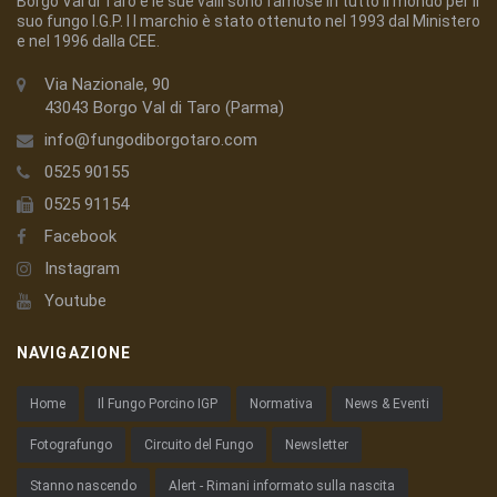
Borgo Val di Taro e le sue valli sono famose in tutto il mondo per il
suo fungo I.G.P. I l marchio è stato ottenuto nel 1993 dal Ministero
e nel 1996 dalla CEE.
Via Nazionale, 90
43043 Borgo Val di Taro (Parma)
info@fungodiborgotaro.com
0525 90155
0525 91154
Facebook
Instagram
Youtube
NAVIGAZIONE
Home
Il Fungo Porcino IGP
Normativa
News & Eventi
Fotografungo
Circuito del Fungo
Newsletter
Stanno nascendo
Alert - Rimani informato sulla nascita