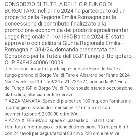
CONSORZIO DI TUTELA DELL’I.G.P. FUNGO DI
BORGOTARO nell’anno 2024 ha partecipato ad un
progetto della Regione Emilia Romagna per la
concessione di contributo finalizzato alla
promozione economica dei prodotti agroalimentari
Legge Regionale n. 16/1995 Bando 2024. E’ stato
approvato con delibera Giunta Regionale Emilia-
Romagna n. 384/24, domanda presentata dal
Consorzio per la Tutela dell’I.G.P. Fungo di Borgotaro,
CUP E48H24000610009
Descrizione progetto: partecipazione alle Fiere dedicate al
fungo porcino di Borgo Val di Taro e Albareto per l’anno 2024.
Nei 2 week-end 14-15/9/24 e 21-22/9/24, presso la 49^ Fiera
del Fungo IGP di Borgo Val di Taro: spazio stands occupazione
plateatico, allacciamenti e servizi
PIAZZA MANARA: Spese di plateatico 100 mq. con fornitura e
montaggio di stand di dimensione 12 mt x 6 mt con
pavimentazione € 2.000,00 oltre IVA
PIAZZA XI FEBBRAIO: spese di plateatico 150 mt. Con
fornitura e montaggio di stand di dimensione 18 mt per 6 mt
con 24 tavoli per degustazioni 80 cm x 220 cm e relative