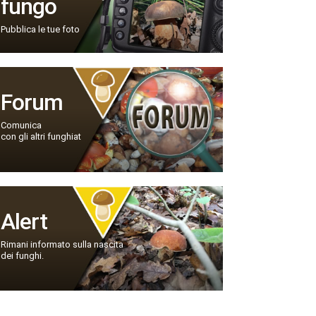
fungo
Pubblica le tue foto
Forum
Comunica
con gli altri funghiat
Alert
Rimani informato sulla nascita
dei funghi.