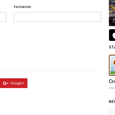
PASSWORD
ST
Cr
Google+
Ulti
NE