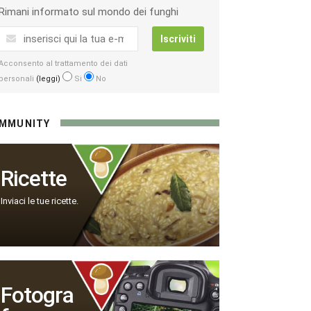
Rimani informato sul mondo dei funghi
Iscriviti
Acconsento al trattamento dei dati
personali
(leggi)
Si
No
MMUNITY
Ricette
Inviaci le tue ricette.
Fotogra