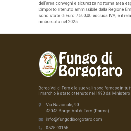
dell’area convegni e sicurezza notturna area esp
L’importo ritenuto ammissibile dalla Regione E
sono state di Euro 7.500,00 esclusa IVA, e il re
rimborsato nel 2025.
Borgo Val di Taro e le sue valli sono famose in tutto
l marchio è stato ottenuto nel 1993 dal Ministero 
Via Nazionale, 90
43043 Borgo Val di Taro (Parma)
info@fungodiborgotaro.com
0525 90155