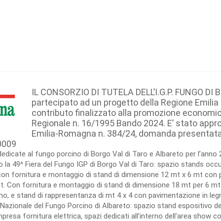
IL CONSORZIO DI TUTELA DELL’I.G.P. FUNGO DI 
partecipato ad un progetto della Regione Emili
contributo finalizzato alla promozione economic
Regionale n. 16/1995 Bando 2024. E’ stato appr
Emilia-Romagna n. 384/24, domanda presentata da
0009
dedicate al fungo porcino di Borgo Val di Taro e Albareto per l’anno 
la 49^ Fiera del Fungo IGP di Borgo Val di Taro: spazio stands occup
n fornitura e montaggio di stand di dimensione 12 mt x 6 mt con p
. Con fornitura e montaggio di stand di dimensione 18 mt per 6 mt
o, e stand di rappresentanza di mt 4 x 4 con pavimentazione in legno
ra Nazionale del Fungo Porcino di Albareto: spazio stand espositivo de
sa fornitura elettrica, spazi dedicati all’interno dell’area show coo