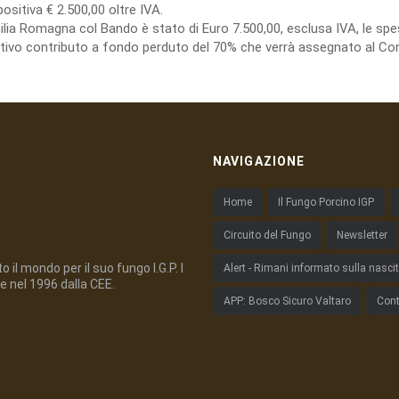
ositiva € 2.500,00 oltre IVA.
milia Romagna col Bando è stato di Euro 7.500,00, esclusa IVA, le 
lativo contributo a fondo perduto del 70% che verrà assegnato al Con
NAVIGAZIONE
Home
Il Fungo Porcino IGP
Circuito del Fungo
Newsletter
 il mondo per il suo fungo I.G.P. I
Alert - Rimani informato sulla nasci
e nel 1996 dalla CEE.
APP: Bosco Sicuro Valtaro
Cont