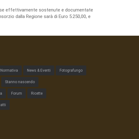
spese effettivamente sostenute e documentate
sorzio dalla Regione sarà di Euro 5.250,00, e
Normativa
News & Eventi
Fotografungo
Stanno nascendo
ta
Forum
Ricette
atti