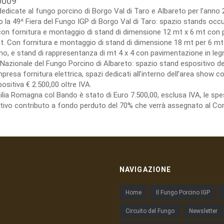
0009
dedicate al fungo porcino di Borgo Val di Taro e Albareto per l’anno 
la 49^ Fiera del Fungo IGP di Borgo Val di Taro: spazio stands occup
n fornitura e montaggio di stand di dimensione 12 mt x 6 mt con p
. Con fornitura e montaggio di stand di dimensione 18 mt per 6 mt
o, e stand di rappresentanza di mt 4 x 4 con pavimentazione in legno
ra Nazionale del Fungo Porcino di Albareto: spazio stand espositivo de
sa fornitura elettrica, spazi dedicati all’interno dell’area show coo
ositiva € 2.500,00 oltre IVA.
milia Romagna col Bando è stato di Euro 7.500,00, esclusa IVA, le 
lativo contributo a fondo perduto del 70% che verrà assegnato al Con
NAVIGAZIONE
Home
Il Fungo Porcino IGP
Circuito del Fungo
Newsletter