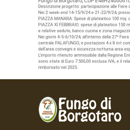
Fungo di Borgotaro, CUP E48H2400061
Descrizione progetto: partecipazione alle Fiere 
Nei 2 week-end 14-15/9/24 e 21-22/9/24, presso 
PIAZZA MANARA: Spese di plateatico 100 mq. co
PIAZZA XI FEBBRAIO: spese di plateatico 150 mt
e relative sedute, banco cucina e zona magazzin
Nei giorni 4-5-6/10/24, all’interno della 27^ Fie
centrale PALAFUNGO, e postazioni 4 x 8 mt compre
dell’area convegni e sicurezza notturna area esp
L’importo ritenuto ammissibile dalla Regione E
sono state di Euro 7.500,00 esclusa IVA, e il re
rimborsato nel 2025.