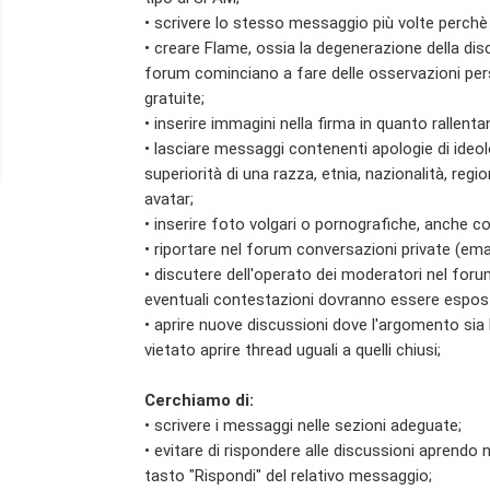
• scrivere lo stesso messaggio più volte perch
• creare Flame, ossia la degenerazione della dis
forum cominciano a fare delle osservazioni perso
gratuite;
• inserire immagini nella firma in quanto rallent
• lasciare messaggi contenenti apologie di ideolo
superiorità di una razza, etnia, nazionalità, regi
avatar;
• inserire foto volgari o pornografiche, anche c
• riportare nel forum conversazioni private (emai
• discutere dell'operato dei moderatori nel foru
eventuali contestazioni dovranno essere espos
• aprire nuove discussioni dove l'argomento sia
vietato aprire thread uguali a quelli chiusi;
Cerchiamo di:
• scrivere i messaggi nelle sezioni adeguate;
• evitare di rispondere alle discussioni aprendo 
tasto "Rispondi" del relativo messaggio;