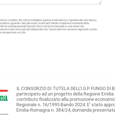
re ai visitatori del sito di contattare, qualora lo desiderino, il gestore del sito stesso,
rmativa riguarda i dati personali inviati dall’utente visitatore al momento della
onferirà volontariamente tramite il form verranno tramutati in una email che
 di e-mail utilizzato dal titolare del sito. Questi dati non verranno registrati su altri
sua navigazione sul sito.
IL CONSORZIO DI TUTELA DELL’I.G.P. FUNGO DI 
partecipato ad un progetto della Regione Emili
contributo finalizzato alla promozione economic
Regionale n. 16/1995 Bando 2024. E’ stato appr
Emilia-Romagna n. 384/24, domanda presentata da