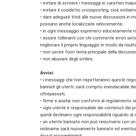
• evitare di scrivere i messaggi in caratteri ma
• evitare il cosidetto crossposting, cioè evitia
• dare adeguati titoli alle nuove discussioni in 
possano anche localizzarle velocemente;
• in ogni messaggio esprimerci educatamente risp
• essere tolleranti con chi commette errori sin
migliorare il proprio linguaggio in modo da risult
• non uscire fuori tema principale della discussi
• non abusare degli smiles;
Avvisi:
• i messaggi che non rispetteranno queste regole
bannati gli utenti: sarà compito insindacabile d
oltrepassati;
• firme e avatar non conformi al regolamento ve
• ogni utente è responsabile dei contenuti dei p
quindi declinano ogni responsabilità riguardo al
• un utente bannato non può reiscriversi con u
nickname sarà nuovamente bannato ed eventualme
dovuti provvedimenti;