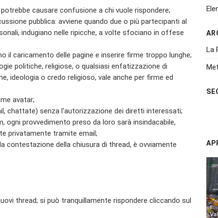
Ele
è potrebbe causare confusione a chi vuole rispondere;
cussione pubblica: avviene quando due o più partecipanti al
nali, indugiano nelle ripicche, a volte sfociano in offese
AR
La 
ano il caricamento delle pagine e inserire firme troppo lunghe;
gie politiche, religiose, o qualsiasi enfatizzazione di
Met
one, ideologia o credo religioso, vale anche per firme ed
SE
ome avatar;
l, chattate) senza l'autorizzazione dei diretti interessati;
m, ogni provvedimento preso da loro sarà insindacabile,
te privatamente tramite email;
AP
 la contestazione della chiusura di thread, è ovviamente
nuovi thread; si può tranquillamente rispondere cliccando sul