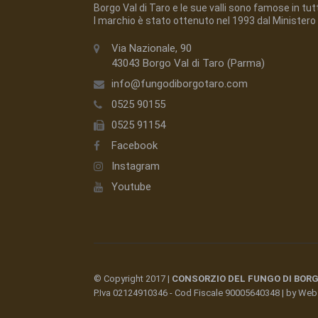
Borgo Val di Taro e le sue valli sono famose in tutto
l marchio è stato ottenuto nel 1993 dal Ministero 
Via Nazionale, 90
43043 Borgo Val di Taro (Parma)
info@fungodiborgotaro.com
0525 90155
0525 91154
Facebook
Instagram
Youtube
© Copyright 2017 |
CONSORZIO DEL FUNGO DI BOR
P.Iva 02124910346 - Cod Fiscale 90005640348 | by
Web 