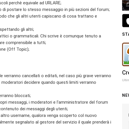
iuscoli perchè equivale ad URLARE;
mo di postare lo stesso messaggio in più sezioni del forum;
modo che gli altri utenti capiscano di cosa trattano e
ettando gli altri;
ST
tattici o grammaticali. Chi scrive è comunque tenuto a
are comprensibile a tutti;
one (Off Topic);
Cr
 verranno cancellati o editati, nel caso più grave verranno
Ulti
ei moderatori decidere quando questi limiti verranno
NE
rranno bloccati;
ropri messaggi, i moderatori e l'amministratore del forum
 contenuto dei messaggi degli utenti;
n altro username, qualora venga scoperto col nuovo
nte segnalato al gestore del servizio il quale prenderà i