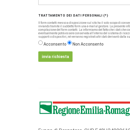
TRATTAMENTO DEI DATI PERSONALI (*)
Il form contatti messo a disposizione sul sito ha il solo scopo di consenti
inviando tramite il suddetto form una e-mail al gestore. La presente info
compilazione del form contatti. La informiamo del fatto che i dati che c
eventualmente potrà essere conservata all’interno del sistema di ricezione
supporti o dispositivi, né verranno registrati altri dati derivanti dalla 
Acconsento
Non Acconsento
invia richiesta