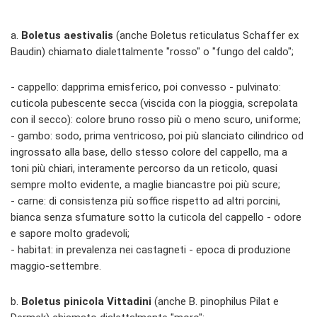
a.
Boletus aestivalis
(anche Boletus reticulatus Schaffer ex
Baudin) chiamato dialettalmente "rosso" o "fungo del caldo";
- cappello: dapprima emisferico, poi convesso - pulvinato:
cuticola pubescente secca (viscida con la pioggia, screpolata
con il secco): colore bruno rosso più o meno scuro, uniforme;
- gambo: sodo, prima ventricoso, poi più slanciato cilindrico od
ingrossato alla base, dello stesso colore del cappello, ma a
toni più chiari, interamente percorso da un reticolo, quasi
sempre molto evidente, a maglie biancastre poi più scure;
- carne: di consistenza più soffice rispetto ad altri porcini,
bianca senza sfumature sotto la cuticola del cappello - odore
e sapore molto gradevoli;
- habitat: in prevalenza nei castagneti - epoca di produzione
maggio-settembre.
b.
Boletus pinicola Vittadini
(anche B. pinophilus Pilat e