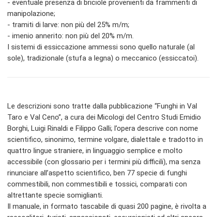
- eventuale presenza di briciole provenienti da frammenti di
manipolazione;
- tramiti di larve: non più del 25% m/m;
- imenio annerito: non più del 20% m/m.
I sistemi di essiccazione ammessi sono quello naturale (al
sole), tradizionale (stufa a legna) o meccanico (essiccatoi).
Le descrizioni sono tratte dalla pubblicazione “Funghi in Val
Taro e Val Ceno”, a cura dei Micologi del Centro Studi Emidio
Borghi, Luigi Rinaldi e Filippo Galli; l’opera descrive con nome
scientifico, sinonimo, termine volgare, dialettale e tradotto in
quattro lingue straniere, in linguaggio semplice e molto
accessibile (con glossario per i termini più difficili), ma senza
rinunciare all’aspetto scientifico, ben 77 specie di funghi
commestibili, non commestibili e tossici, comparati con
altrettante specie somiglianti.
Il manuale, in formato tascabile di quasi 200 pagine, è rivolta a