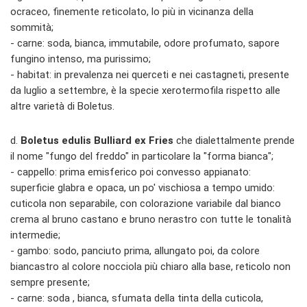
ocraceo, finemente reticolato, lo più in vicinanza della
sommità;
- carne: soda, bianca, immutabile, odore profumato, sapore
fungino intenso, ma purissimo;
- habitat: in prevalenza nei querceti e nei castagneti, presente
da luglio a settembre, è la specie xerotermofila rispetto alle
altre varietà di Boletus.
d.
Boletus edulis Bulliard ex Fries
che dialettalmente prende
il nome "fungo del freddo" in particolare la "forma bianca";
- cappello: prima emisferico poi convesso appianato:
superficie glabra e opaca, un po' vischiosa a tempo umido:
cuticola non separabile, con colorazione variabile dal bianco
crema al bruno castano e bruno nerastro con tutte le tonalità
intermedie;
- gambo: sodo, panciuto prima, allungato poi, da colore
biancastro al colore nocciola più chiaro alla base, reticolo non
sempre presente;
- carne: soda , bianca, sfumata della tinta della cuticola,