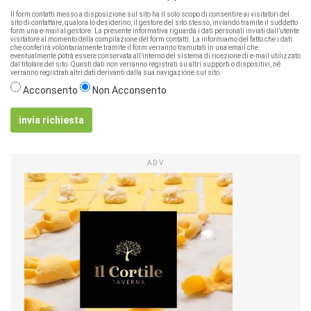
Il form contatti messo a disposizione sul sito ha il solo scopo di consentire ai visitatori del
sito di contattare, qualora lo desiderino, il gestore del sito stesso, inviando tramite il suddetto
form una e-mail al gestore. La presente informativa riguarda i dati personali inviati dall’utente
visitatore al momento della compilazione del form contatti. La informiamo del fatto che i dati
che conferirà volontariamente tramite il form verranno tramutati in una email che
eventualmente potrà essere conservata all’interno del sistema di ricezione di e-mail utilizzato
dal titolare del sito. Questi dati non verranno registrati su altri supporti o dispositivi, né
verranno registrati altri dati derivanti dalla sua navigazione sul sito.
Acconsento
Non Acconsento
invia richiesta
ADV