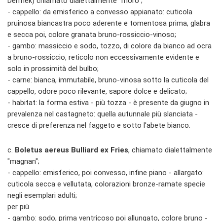
Dermek) chiamato dialettalmente "moro";
- cappello: da emisferico a convesso appianato: cuticola
pruinosa biancastra poco aderente e tomentosa prima, glabra
e secca poi, colore granata bruno-rossiccio-vinoso;
- gambo: massiccio e sodo, tozzo, di colore da bianco ad ocra
a bruno-rossiccio, reticolo non eccessivamente evidente e
solo in prossimità del bulbo;
- carne: bianca, immutabile, bruno-vinosa sotto la cuticola del
cappello, odore poco rilevante, sapore dolce e delicato;
- habitat: la forma estiva - più tozza - è presente da giugno in
prevalenza nel castagneto: quella autunnale più slanciata -
cresce di preferenza nel faggeto e sotto l'abete bianco.
c.
Boletus aereus Bulliard ex Fries
, chiamato dialettalmente
"magnan";
- cappello: emisferico, poi convesso, infine piano - allargato:
cuticola secca e vellutata, colorazioni bronze-ramate specie
negli esemplari adulti;
per più
- gambo: sodo, prima ventricoso poi allungato, colore bruno -