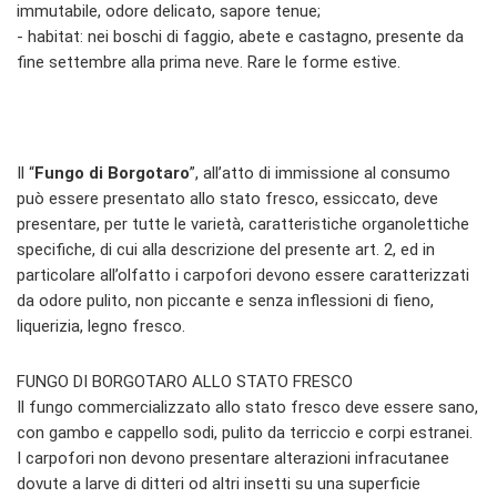
immutabile, odore delicato, sapore tenue;
- habitat: nei boschi di faggio, abete e castagno, presente da
fine settembre alla prima neve. Rare le forme estive.
Il “
Fungo di Borgotaro
”, all’atto di immissione al consumo
può essere presentato allo stato fresco, essiccato, deve
presentare, per tutte le varietà, caratteristiche organolettiche
specifiche, di cui alla descrizione del presente art. 2, ed in
particolare all’olfatto i carpofori devono essere caratterizzati
da odore pulito, non piccante e senza inflessioni di fieno,
liquerizia, legno fresco.
FUNGO DI BORGOTARO ALLO STATO FRESCO
Il fungo commercializzato allo stato fresco deve essere sano,
con gambo e cappello sodi, pulito da terriccio e corpi estranei.
I carpofori non devono presentare alterazioni infracutanee
dovute a larve di ditteri od altri insetti su una superficie