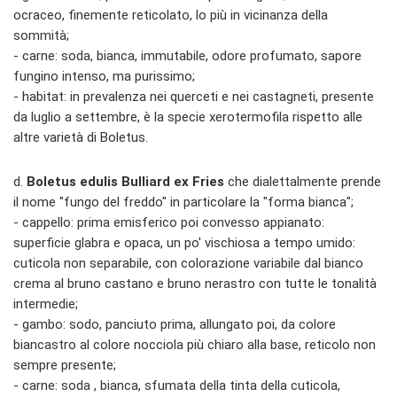
ocraceo, finemente reticolato, lo più in vicinanza della
sommità;
- carne: soda, bianca, immutabile, odore profumato, sapore
fungino intenso, ma purissimo;
- habitat: in prevalenza nei querceti e nei castagneti, presente
da luglio a settembre, è la specie xerotermofila rispetto alle
altre varietà di Boletus.
d.
Boletus edulis Bulliard ex Fries
che dialettalmente prende
il nome "fungo del freddo" in particolare la "forma bianca";
- cappello: prima emisferico poi convesso appianato:
superficie glabra e opaca, un po' vischiosa a tempo umido:
cuticola non separabile, con colorazione variabile dal bianco
crema al bruno castano e bruno nerastro con tutte le tonalità
intermedie;
- gambo: sodo, panciuto prima, allungato poi, da colore
biancastro al colore nocciola più chiaro alla base, reticolo non
sempre presente;
- carne: soda , bianca, sfumata della tinta della cuticola,