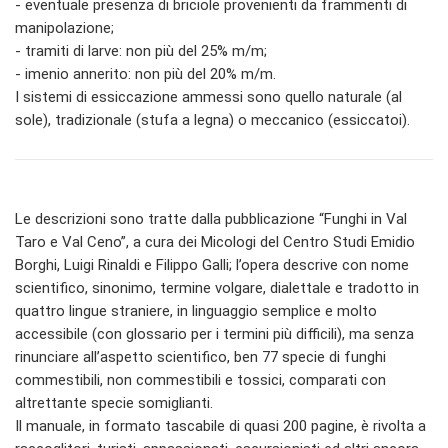
- eventuale presenza di briciole provenienti da frammenti di
manipolazione;
- tramiti di larve: non più del 25% m/m;
- imenio annerito: non più del 20% m/m.
I sistemi di essiccazione ammessi sono quello naturale (al
sole), tradizionale (stufa a legna) o meccanico (essiccatoi).
Le descrizioni sono tratte dalla pubblicazione “Funghi in Val
Taro e Val Ceno”, a cura dei Micologi del Centro Studi Emidio
Borghi, Luigi Rinaldi e Filippo Galli; l’opera descrive con nome
scientifico, sinonimo, termine volgare, dialettale e tradotto in
quattro lingue straniere, in linguaggio semplice e molto
accessibile (con glossario per i termini più difficili), ma senza
rinunciare all’aspetto scientifico, ben 77 specie di funghi
commestibili, non commestibili e tossici, comparati con
altrettante specie somiglianti.
Il manuale, in formato tascabile di quasi 200 pagine, è rivolta a