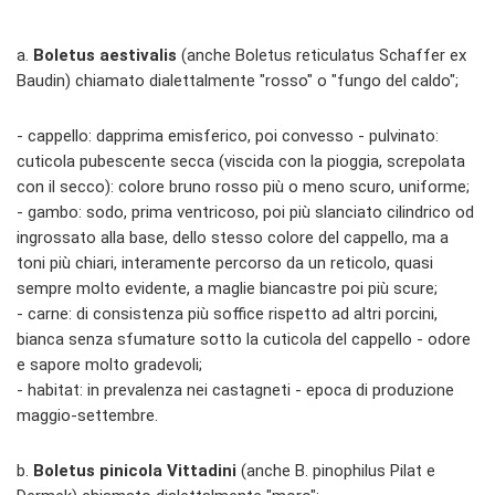
a.
Boletus aestivalis
(anche Boletus reticulatus Schaffer ex
Baudin) chiamato dialettalmente "rosso" o "fungo del caldo";
- cappello: dapprima emisferico, poi convesso - pulvinato:
cuticola pubescente secca (viscida con la pioggia, screpolata
con il secco): colore bruno rosso più o meno scuro, uniforme;
- gambo: sodo, prima ventricoso, poi più slanciato cilindrico od
ingrossato alla base, dello stesso colore del cappello, ma a
toni più chiari, interamente percorso da un reticolo, quasi
sempre molto evidente, a maglie biancastre poi più scure;
- carne: di consistenza più soffice rispetto ad altri porcini,
bianca senza sfumature sotto la cuticola del cappello - odore
e sapore molto gradevoli;
- habitat: in prevalenza nei castagneti - epoca di produzione
maggio-settembre.
b.
Boletus pinicola Vittadini
(anche B. pinophilus Pilat e