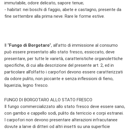
immutabile, odore delicato, sapore tenue;
- habitat: nei boschi di faggio, abete e castagno, presente da
fine settembre alla prima neve. Rare le forme estive.
Il “
Fungo di Borgotaro
”, all’atto di immissione al consumo
può essere presentato allo stato fresco, essiccato, deve
presentare, per tutte le varietà, caratteristiche organolettiche
specifiche, di cui alla descrizione del presente art. 2, ed in
particolare all’olfatto i carpofori devono essere caratterizzati
da odore pulito, non piccante e senza inflessioni di fieno,
liquerizia, legno fresco.
FUNGO DI BORGOTARO ALLO STATO FRESCO
Il fungo commercializzato allo stato fresco deve essere sano,
con gambo e cappello sodi, pulito da terriccio e corpi estranei.
I carpofori non devono presentare alterazioni infracutanee
dovute a larve di ditteri od altri insetti su una superficie