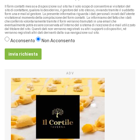
Il form contatti messo a disposizione sul sito ha il solo scopo di consentire ai visitatori del
sito di contattare, qualora lo desiderino, il gestore del sito stesso, inviando tramite il suddetto
form una e-mail al gestore. La presente informativa riguarda i dati personali inviati dall’utente
visitatore al momento della compilazione del form contatti. La informiamo del fatto che i dati
che conferirà volontariamente tramite il form verranno tramutati in una email che
eventualmente potrà essere conservata all’interno del sistema di ricezione di e-mail utilizzato
dal titolare del sito. Questi dati non verranno registrati su altri supporti o dispositivi, né
verranno registrati altri dati derivanti dalla sua navigazione sul sito.
Acconsento
Non Acconsento
invia richiesta
ADV