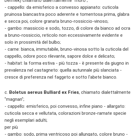
Dermek) chiamato dialettalmente "moro";
- cappello: da emisferico a convesso appianato: cuticola
pruinosa biancastra poco aderente e tomentosa prima, glabra
e secca poi, colore granata bruno-rossiccio-vinoso;
- gambo: massiccio e sodo, tozzo, di colore da bianco ad ocra
a bruno-rossiccio, reticolo non eccessivamente evidente e
solo in prossimità del bulbo;
- carne: bianca, immutabile, bruno-vinosa sotto la cuticola del
cappello, odore poco rilevante, sapore dolce e delicato;
- habitat: la forma estiva - più tozza - è presente da giugno in
prevalenza nel castagneto: quella autunnale più slanciata -
cresce di preferenza nel faggeto e sotto l'abete bianco.
c.
Boletus aereus Bulliard ex Fries
, chiamato dialettalmente
"magnan";
- cappello: emisferico, poi convesso, infine piano - allargato:
cuticola secca e vellutata, colorazioni bronze-ramate specie
negli esemplari adulti;
per più
- gambo: sodo, prima ventricoso poi allungato, colore bruno -