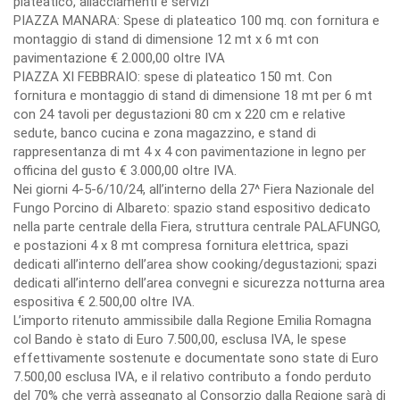
plateatico, allacciamenti e servizi
PIAZZA MANARA: Spese di plateatico 100 mq. con fornitura e
montaggio di stand di dimensione 12 mt x 6 mt con
pavimentazione € 2.000,00 oltre IVA
PIAZZA XI FEBBRAIO: spese di plateatico 150 mt. Con
fornitura e montaggio di stand di dimensione 18 mt per 6 mt
con 24 tavoli per degustazioni 80 cm x 220 cm e relative
sedute, banco cucina e zona magazzino, e stand di
rappresentanza di mt 4 x 4 con pavimentazione in legno per
officina del gusto € 3.000,00 oltre IVA.
Nei giorni 4-5-6/10/24, all’interno della 27^ Fiera Nazionale del
Fungo Porcino di Albareto: spazio stand espositivo dedicato
nella parte centrale della Fiera, struttura centrale PALAFUNGO,
e postazioni 4 x 8 mt compresa fornitura elettrica, spazi
dedicati all’interno dell’area show cooking/degustazioni; spazi
dedicati all’interno dell’area convegni e sicurezza notturna area
espositiva € 2.500,00 oltre IVA.
L’importo ritenuto ammissibile dalla Regione Emilia Romagna
col Bando è stato di Euro 7.500,00, esclusa IVA, le spese
effettivamente sostenute e documentate sono state di Euro
7.500,00 esclusa IVA, e il relativo contributo a fondo perduto
del 70% che verrà assegnato al Consorzio dalla Regione sarà di