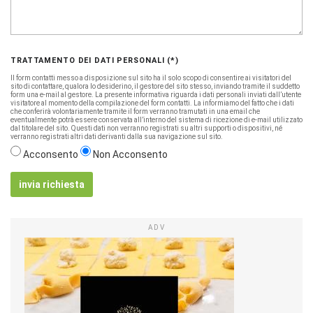
TRATTAMENTO DEI DATI PERSONALI (*)
Il form contatti messo a disposizione sul sito ha il solo scopo di consentire ai visitatori del
sito di contattare, qualora lo desiderino, il gestore del sito stesso, inviando tramite il suddetto
form una e-mail al gestore. La presente informativa riguarda i dati personali inviati dall’utente
visitatore al momento della compilazione del form contatti. La informiamo del fatto che i dati
che conferirà volontariamente tramite il form verranno tramutati in una email che
eventualmente potrà essere conservata all’interno del sistema di ricezione di e-mail utilizzato
dal titolare del sito. Questi dati non verranno registrati su altri supporti o dispositivi, né
verranno registrati altri dati derivanti dalla sua navigazione sul sito.
Acconsento
Non Acconsento
invia richiesta
ADV