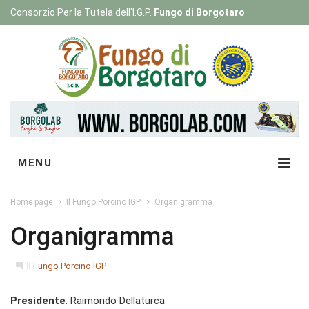
Consorzio Per la Tutela dell'I.G.P.
Fungo di Borgotaro
Registrati
|
Login
MENU
Home page
Il Fungo Porcino IGP
Organigramma
Organigramma
Il Fungo Porcino IGP
Presidente
: Raimondo Dellaturca