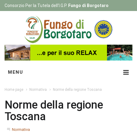
Consorzio Per la Tutela dell'I.G.P.
Fungo di Borgotaro
Registrati
|
Login
MENU
Home page
Normativa
Norme della regione Toscana
Norme della regione
Toscana
Normativa