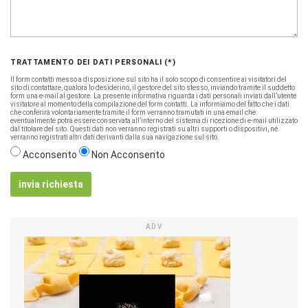
TRATTAMENTO DEI DATI PERSONALI (*)
Il form contatti messo a disposizione sul sito ha il solo scopo di consentire ai visitatori del
sito di contattare, qualora lo desiderino, il gestore del sito stesso, inviando tramite il suddetto
form una e-mail al gestore. La presente informativa riguarda i dati personali inviati dall’utente
visitatore al momento della compilazione del form contatti. La informiamo del fatto che i dati
che conferirà volontariamente tramite il form verranno tramutati in una email che
eventualmente potrà essere conservata all’interno del sistema di ricezione di e-mail utilizzato
dal titolare del sito. Questi dati non verranno registrati su altri supporti o dispositivi, né
verranno registrati altri dati derivanti dalla sua navigazione sul sito.
Acconsento
Non Acconsento
invia richiesta
ADV