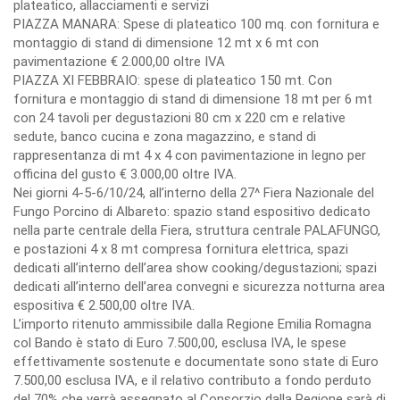
plateatico, allacciamenti e servizi
PIAZZA MANARA: Spese di plateatico 100 mq. con fornitura e
montaggio di stand di dimensione 12 mt x 6 mt con
pavimentazione € 2.000,00 oltre IVA
PIAZZA XI FEBBRAIO: spese di plateatico 150 mt. Con
fornitura e montaggio di stand di dimensione 18 mt per 6 mt
con 24 tavoli per degustazioni 80 cm x 220 cm e relative
sedute, banco cucina e zona magazzino, e stand di
rappresentanza di mt 4 x 4 con pavimentazione in legno per
officina del gusto € 3.000,00 oltre IVA.
Nei giorni 4-5-6/10/24, all’interno della 27^ Fiera Nazionale del
Fungo Porcino di Albareto: spazio stand espositivo dedicato
nella parte centrale della Fiera, struttura centrale PALAFUNGO,
e postazioni 4 x 8 mt compresa fornitura elettrica, spazi
dedicati all’interno dell’area show cooking/degustazioni; spazi
dedicati all’interno dell’area convegni e sicurezza notturna area
espositiva € 2.500,00 oltre IVA.
L’importo ritenuto ammissibile dalla Regione Emilia Romagna
col Bando è stato di Euro 7.500,00, esclusa IVA, le spese
effettivamente sostenute e documentate sono state di Euro
7.500,00 esclusa IVA, e il relativo contributo a fondo perduto
del 70% che verrà assegnato al Consorzio dalla Regione sarà di