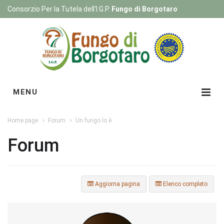
Consorzio Per la Tutela dell'I.G.P.
Fungo di Borgotaro
Registrati
|
Login
MENU
Home page
Forum
Un fungo lo è
Forum
Aggiorna pagina
Elenco completo