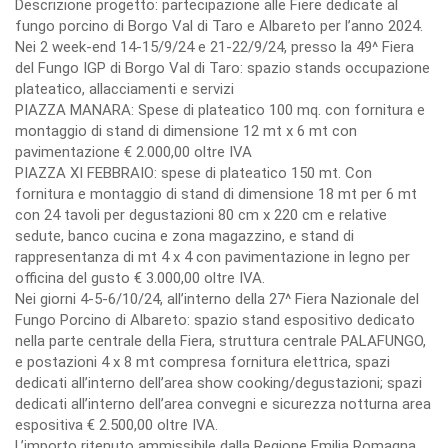
Descrizione progetto: partecipazione alle Fiere dedicate al
fungo porcino di Borgo Val di Taro e Albareto per l’anno 2024.
Nei 2 week-end 14-15/9/24 e 21-22/9/24, presso la 49^ Fiera
del Fungo IGP di Borgo Val di Taro: spazio stands occupazione
plateatico, allacciamenti e servizi
PIAZZA MANARA: Spese di plateatico 100 mq. con fornitura e
montaggio di stand di dimensione 12 mt x 6 mt con
pavimentazione € 2.000,00 oltre IVA
PIAZZA XI FEBBRAIO: spese di plateatico 150 mt. Con
fornitura e montaggio di stand di dimensione 18 mt per 6 mt
con 24 tavoli per degustazioni 80 cm x 220 cm e relative
sedute, banco cucina e zona magazzino, e stand di
rappresentanza di mt 4 x 4 con pavimentazione in legno per
officina del gusto € 3.000,00 oltre IVA.
Nei giorni 4-5-6/10/24, all’interno della 27^ Fiera Nazionale del
Fungo Porcino di Albareto: spazio stand espositivo dedicato
nella parte centrale della Fiera, struttura centrale PALAFUNGO,
e postazioni 4 x 8 mt compresa fornitura elettrica, spazi
dedicati all’interno dell’area show cooking/degustazioni; spazi
dedicati all’interno dell’area convegni e sicurezza notturna area
espositiva € 2.500,00 oltre IVA.
L’importo ritenuto ammissibile dalla Regione Emilia Romagna