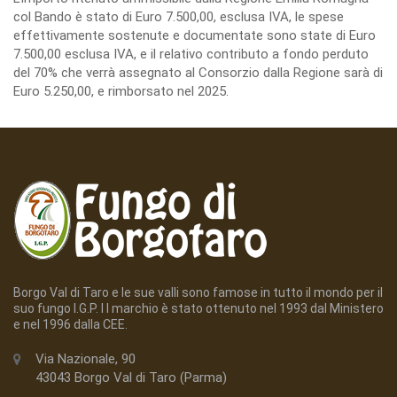
col Bando è stato di Euro 7.500,00, esclusa IVA, le spese
effettivamente sostenute e documentate sono state di Euro
7.500,00 esclusa IVA, e il relativo contributo a fondo perduto
del 70% che verrà assegnato al Consorzio dalla Regione sarà di
Euro 5.250,00, e rimborsato nel 2025.
Borgo Val di Taro e le sue valli sono famose in tutto il mondo per il
suo fungo I.G.P. I l marchio è stato ottenuto nel 1993 dal Ministero
e nel 1996 dalla CEE.
Via Nazionale, 90
43043 Borgo Val di Taro (Parma)