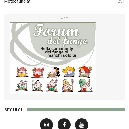
Meteofungiat
251
ADV
SEGUICI