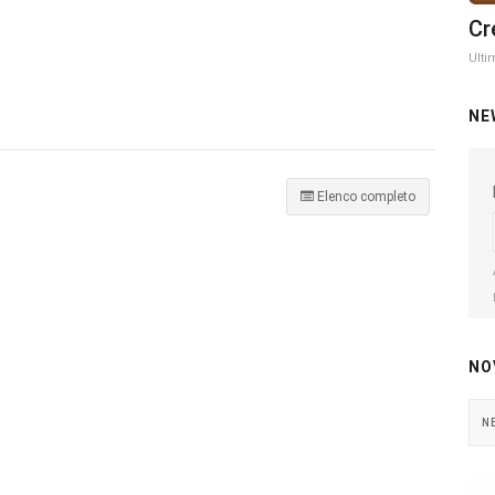
Cr
Ulti
NE
Elenco completo
NO
N