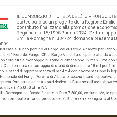
IL CONSORZIO DI TUTELA DELL’I.G.P. FUNGO DI 
partecipato ad un progetto della Regione Emili
contributo finalizzato alla promozione economic
Regionale n. 16/1995 Bando 2024. E’ stato appr
Emilia-Romagna n. 384/24, domanda presentata da
0009
dedicate al fungo porcino di Borgo Val di Taro e Albareto per l’anno 
la 49^ Fiera del Fungo IGP di Borgo Val di Taro: spazio stands occup
n fornitura e montaggio di stand di dimensione 12 mt x 6 mt con p
. Con fornitura e montaggio di stand di dimensione 18 mt per 6 mt
o, e stand di rappresentanza di mt 4 x 4 con pavimentazione in legno
ra Nazionale del Fungo Porcino di Albareto: spazio stand espositivo de
sa fornitura elettrica, spazi dedicati all’interno dell’area show coo
ositiva € 2.500,00 oltre IVA.
milia Romagna col Bando è stato di Euro 7.500,00, esclusa IVA, le 
lativo contributo a fondo perduto del 70% che verrà assegnato al Con