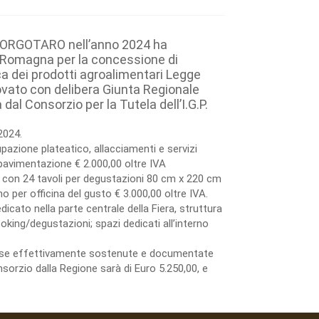
BORGOTARO nell’anno 2024 ha
a Romagna per la concessione di
a dei prodotti agroalimentari Legge
ovato con delibera Giunta Regionale
l Consorzio per la Tutela dell’I.G.P.
2024.
azione plateatico, allacciamenti e servizi
avimentazione € 2.000,00 oltre IVA
 con 24 tavoli per degustazioni 80 cm x 220 cm
 per officina del gusto € 3.000,00 oltre IVA.
dicato nella parte centrale della Fiera, struttura
king/degustazioni; spazi dedicati all’interno
spese effettivamente sostenute e documentate
sorzio dalla Regione sarà di Euro 5.250,00, e