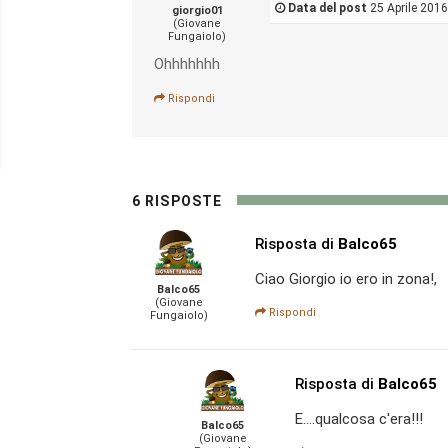
Data del post
25 Aprile 2016
giorgio01
(Giovane
Fungaiolo)
Ohhhhhhh
Rispondi
6 RISPOSTE
Risposta di
Balco65
Ciao Giorgio io ero in zona!,
Balco65
(Giovane
Rispondi
Fungaiolo)
Risposta di
Balco65
E....qualcosa c'era!!!
Balco65
(Giovane