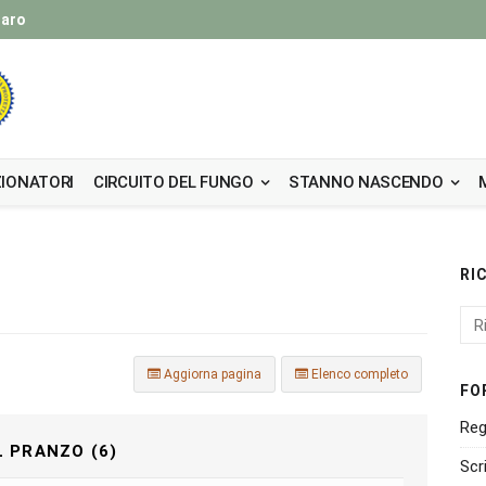
taro
IONATORI
CIRCUITO DEL FUNGO
STANNO NASCENDO
RI
Aggiorna pagina
Elenco completo
FO
Reg
L PRANZO (6)
Scr