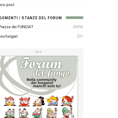
nco post
GOMENTI / STANZE DEL FORUM
Piazza dei FUNGIAT
20056
eofungiat
251
ADV