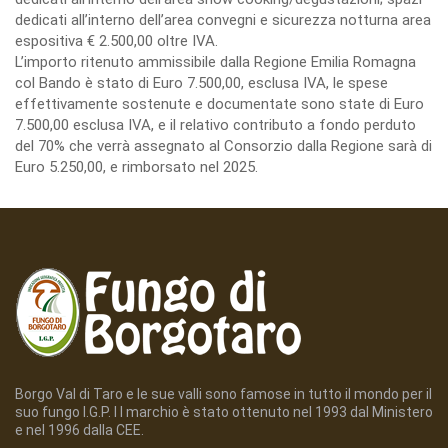
dedicati all’interno dell’area convegni e sicurezza notturna area
espositiva € 2.500,00 oltre IVA.
L’importo ritenuto ammissibile dalla Regione Emilia Romagna
col Bando è stato di Euro 7.500,00, esclusa IVA, le spese
effettivamente sostenute e documentate sono state di Euro
7.500,00 esclusa IVA, e il relativo contributo a fondo perduto
del 70% che verrà assegnato al Consorzio dalla Regione sarà di
Euro 5.250,00, e rimborsato nel 2025.
Borgo Val di Taro e le sue valli sono famose in tutto il mondo per il
suo fungo I.G.P. I l marchio è stato ottenuto nel 1993 dal Ministero
e nel 1996 dalla CEE.