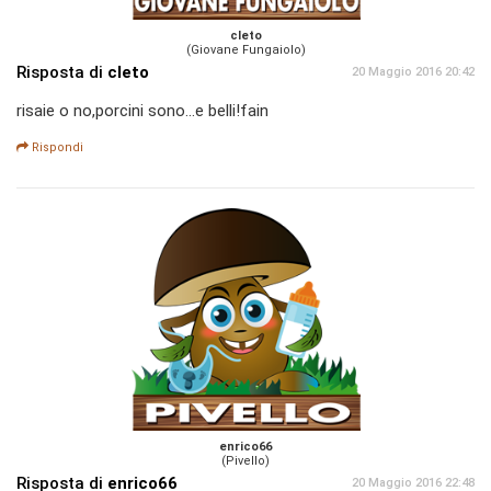
cleto
(Giovane Fungaiolo)
Risposta di
cleto
20 Maggio 2016 20:42
risaie o no,porcini sono...e belli!fain
Rispondi
enrico66
(Pivello)
Risposta di
enrico66
20 Maggio 2016 22:48