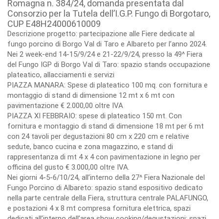
Romagna n. 384/24, domanda presentata dal
Consorzio per la Tutela dell’I.G.P. Fungo di Borgotaro,
CUP E48H24000610009
Descrizione progetto: partecipazione alle Fiere dedicate al
fungo porcino di Borgo Val di Taro e Albareto per l’anno 2024.
Nei 2 week-end 14-15/9/24 e 21-22/9/24, presso la 49^ Fiera
del Fungo IGP di Borgo Val di Taro: spazio stands occupazione
plateatico, allacciamenti e servizi
PIAZZA MANARA: Spese di plateatico 100 mq. con fornitura e
montaggio di stand di dimensione 12 mt x 6 mt con
pavimentazione € 2.000,00 oltre IVA
PIAZZA XI FEBBRAIO: spese di plateatico 150 mt. Con
fornitura e montaggio di stand di dimensione 18 mt per 6 mt
con 24 tavoli per degustazioni 80 cm x 220 cm e relative
sedute, banco cucina e zona magazzino, e stand di
rappresentanza di mt 4 x 4 con pavimentazione in legno per
officina del gusto € 3.000,00 oltre IVA.
Nei giorni 4-5-6/10/24, all’interno della 27^ Fiera Nazionale del
Fungo Porcino di Albareto: spazio stand espositivo dedicato
nella parte centrale della Fiera, struttura centrale PALAFUNGO,
e postazioni 4 x 8 mt compresa fornitura elettrica, spazi
dedicati all’interno dell’area show cooking/degustazioni; spazi