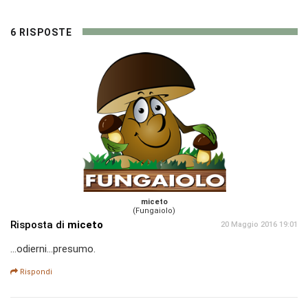
6 RISPOSTE
miceto
(Fungaiolo)
Risposta di
miceto
20 Maggio 2016 19:01
...odierni...presumo.
Rispondi