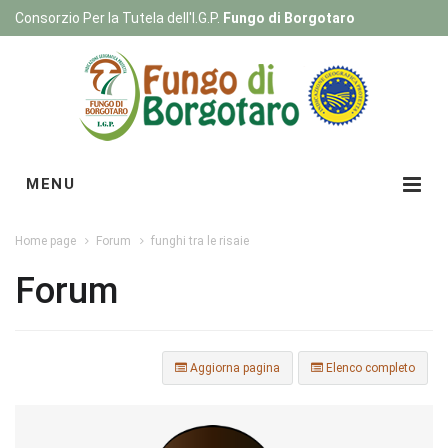
Consorzio Per la Tutela dell'I.G.P.
Fungo di Borgotaro
Registrati
|
Login
MENU
Home page
Forum
funghi tra le risaie
Forum
Aggiorna pagina
Elenco completo