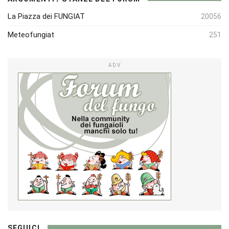
La Piazza dei FUNGIAT
20056
Meteofungiat
251
ADV
SEGUICI