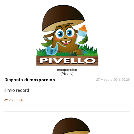
maxporcino
(Pivello)
Risposta di
maxporcino
27 Maggio 2016 20:29
il mio record
Rispondi