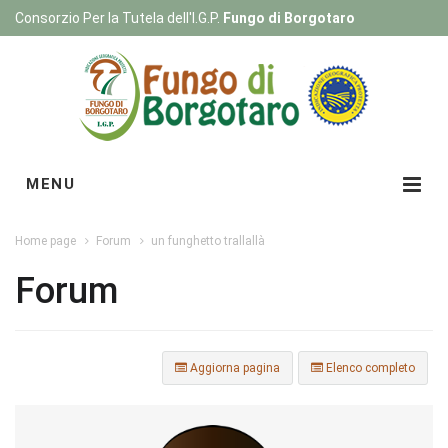
Consorzio Per la Tutela dell'I.G.P.
Fungo di Borgotaro
Registrati
|
Login
MENU
Home page
Forum
un funghetto trallallà
Forum
Aggiorna pagina
Elenco completo