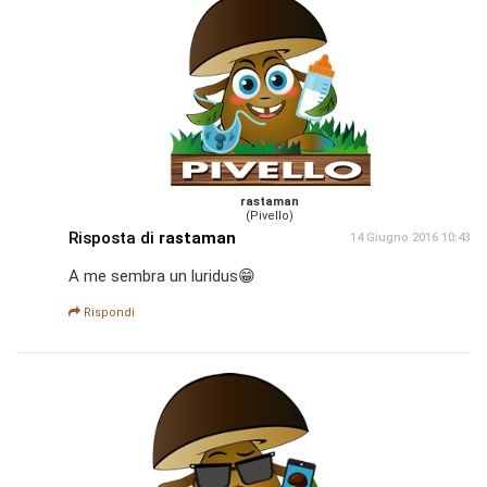
rastaman
(Pivello)
Risposta di
rastaman
14 Giugno 2016 10:43
A me sembra un luridus😁
Rispondi