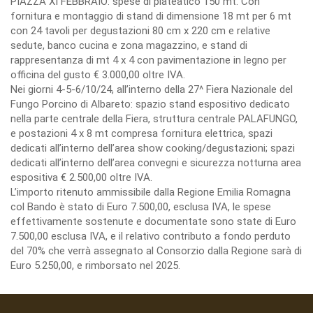
PIAZZA XI FEBBRAIO: spese di plateatico 150 mt. Con
fornitura e montaggio di stand di dimensione 18 mt per 6 mt
con 24 tavoli per degustazioni 80 cm x 220 cm e relative
sedute, banco cucina e zona magazzino, e stand di
rappresentanza di mt 4 x 4 con pavimentazione in legno per
officina del gusto € 3.000,00 oltre IVA.
Nei giorni 4-5-6/10/24, all’interno della 27^ Fiera Nazionale del
Fungo Porcino di Albareto: spazio stand espositivo dedicato
nella parte centrale della Fiera, struttura centrale PALAFUNGO,
e postazioni 4 x 8 mt compresa fornitura elettrica, spazi
dedicati all’interno dell’area show cooking/degustazioni; spazi
dedicati all’interno dell’area convegni e sicurezza notturna area
espositiva € 2.500,00 oltre IVA.
L’importo ritenuto ammissibile dalla Regione Emilia Romagna
col Bando è stato di Euro 7.500,00, esclusa IVA, le spese
effettivamente sostenute e documentate sono state di Euro
7.500,00 esclusa IVA, e il relativo contributo a fondo perduto
del 70% che verrà assegnato al Consorzio dalla Regione sarà di
Euro 5.250,00, e rimborsato nel 2025.