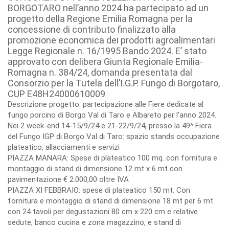
BORGOTARO nell’anno 2024 ha partecipato ad un
progetto della Regione Emilia Romagna per la
concessione di contributo finalizzato alla
promozione economica dei prodotti agroalimentari
Legge Regionale n. 16/1995 Bando 2024. E’ stato
approvato con delibera Giunta Regionale Emilia-
Romagna n. 384/24, domanda presentata dal
Consorzio per la Tutela dell’I.G.P. Fungo di Borgotaro,
CUP E48H24000610009
Descrizione progetto: partecipazione alle Fiere dedicate al
fungo porcino di Borgo Val di Taro e Albareto per l’anno 2024.
Nei 2 week-end 14-15/9/24 e 21-22/9/24, presso la 49^ Fiera
del Fungo IGP di Borgo Val di Taro: spazio stands occupazione
plateatico, allacciamenti e servizi
PIAZZA MANARA: Spese di plateatico 100 mq. con fornitura e
montaggio di stand di dimensione 12 mt x 6 mt con
pavimentazione € 2.000,00 oltre IVA
PIAZZA XI FEBBRAIO: spese di plateatico 150 mt. Con
fornitura e montaggio di stand di dimensione 18 mt per 6 mt
con 24 tavoli per degustazioni 80 cm x 220 cm e relative
sedute, banco cucina e zona magazzino, e stand di