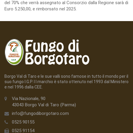
del 70% che verrà assegnato al Consorzio dalla Regione sarà di
Euro 5.250,00, e rimborsato nel 2025.
Borgo Val di Taro e le sue valli sono famose in tutto il mondo per il
suo fungo I.G.P. I l marchio è stato ottenuto nel 1993 dal Ministero
e nel 1996 dalla CEE.
Via Nazionale, 90
43043 Borgo Val di Taro (Parma)
info@fungodiborgotaro.com
0525 90155
0525 91154