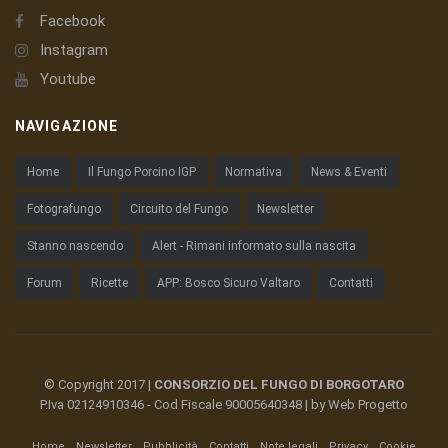
Facebook
Instagram
Youtube
NAVIGAZIONE
Home
Il Fungo Porcino IGP
Normativa
News & Eventi
Fotografungo
Circuito del Fungo
Newsletter
Stanno nascendo
Alert - Rimani informato sulla nascita
Forum
Ricette
APP: Bosco Sicuro Valtaro
Contatti
© Copyright 2017 |
CONSORZIO DEL FUNGO DI BORGOTARO
P.Iva 02124910346 - Cod Fiscale 90005640348 | by
Web Progetto
Home
Newsletter
Pubblicità
Contatti
Note legali
Privacy
Cookie