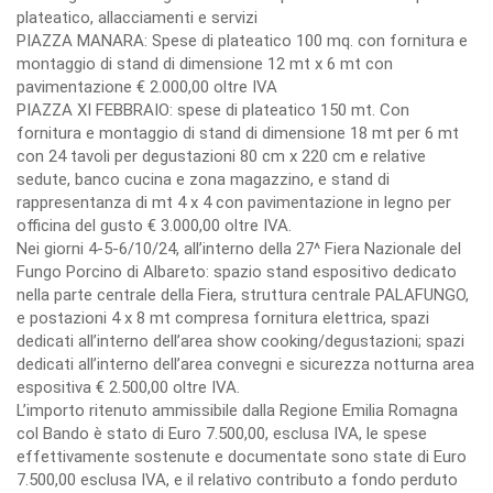
plateatico, allacciamenti e servizi
PIAZZA MANARA: Spese di plateatico 100 mq. con fornitura e
montaggio di stand di dimensione 12 mt x 6 mt con
pavimentazione € 2.000,00 oltre IVA
PIAZZA XI FEBBRAIO: spese di plateatico 150 mt. Con
fornitura e montaggio di stand di dimensione 18 mt per 6 mt
con 24 tavoli per degustazioni 80 cm x 220 cm e relative
sedute, banco cucina e zona magazzino, e stand di
rappresentanza di mt 4 x 4 con pavimentazione in legno per
officina del gusto € 3.000,00 oltre IVA.
Nei giorni 4-5-6/10/24, all’interno della 27^ Fiera Nazionale del
Fungo Porcino di Albareto: spazio stand espositivo dedicato
nella parte centrale della Fiera, struttura centrale PALAFUNGO,
e postazioni 4 x 8 mt compresa fornitura elettrica, spazi
dedicati all’interno dell’area show cooking/degustazioni; spazi
dedicati all’interno dell’area convegni e sicurezza notturna area
espositiva € 2.500,00 oltre IVA.
L’importo ritenuto ammissibile dalla Regione Emilia Romagna
col Bando è stato di Euro 7.500,00, esclusa IVA, le spese
effettivamente sostenute e documentate sono state di Euro
7.500,00 esclusa IVA, e il relativo contributo a fondo perduto