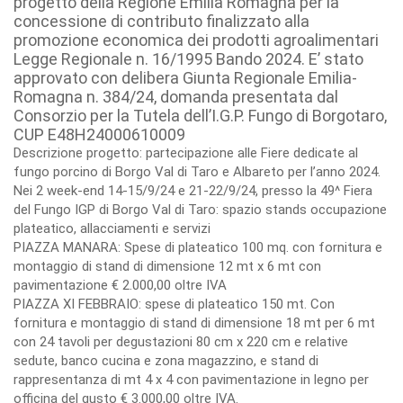
progetto della Regione Emilia Romagna per la
concessione di contributo finalizzato alla
promozione economica dei prodotti agroalimentari
Legge Regionale n. 16/1995 Bando 2024. E’ stato
approvato con delibera Giunta Regionale Emilia-
Romagna n. 384/24, domanda presentata dal
Consorzio per la Tutela dell’I.G.P. Fungo di Borgotaro,
CUP E48H24000610009
Descrizione progetto: partecipazione alle Fiere dedicate al
fungo porcino di Borgo Val di Taro e Albareto per l’anno 2024.
Nei 2 week-end 14-15/9/24 e 21-22/9/24, presso la 49^ Fiera
del Fungo IGP di Borgo Val di Taro: spazio stands occupazione
plateatico, allacciamenti e servizi
PIAZZA MANARA: Spese di plateatico 100 mq. con fornitura e
montaggio di stand di dimensione 12 mt x 6 mt con
pavimentazione € 2.000,00 oltre IVA
PIAZZA XI FEBBRAIO: spese di plateatico 150 mt. Con
fornitura e montaggio di stand di dimensione 18 mt per 6 mt
con 24 tavoli per degustazioni 80 cm x 220 cm e relative
sedute, banco cucina e zona magazzino, e stand di
rappresentanza di mt 4 x 4 con pavimentazione in legno per
officina del gusto € 3.000,00 oltre IVA.