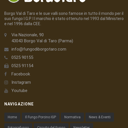
Borgo Val di Taro e le sue valli sono famose in tutto il mondo per il
suo fungo I.G.P. I l marchio è stato ottenuto nel 1993 dal Ministero
e nel 1996 dalla CEE.
Via Nazionale, 90
43043 Borgo Val di Taro (Parma)
info@fungodiborgotaro.com
0525 90155
0525 91154
Facebook
Instagram
Youtube
NAVIGAZIONE
Home
Il Fungo Porcino IGP
Normativa
News & Eventi
Fotografungo
Circuito del Fungo
Newsletter