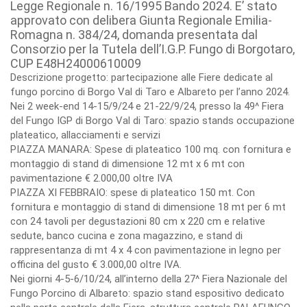
Legge Regionale n. 16/1995 Bando 2024. E’ stato
approvato con delibera Giunta Regionale Emilia-
Romagna n. 384/24, domanda presentata dal
Consorzio per la Tutela dell’I.G.P. Fungo di Borgotaro,
CUP E48H24000610009
Descrizione progetto: partecipazione alle Fiere dedicate al
fungo porcino di Borgo Val di Taro e Albareto per l’anno 2024.
Nei 2 week-end 14-15/9/24 e 21-22/9/24, presso la 49^ Fiera
del Fungo IGP di Borgo Val di Taro: spazio stands occupazione
plateatico, allacciamenti e servizi
PIAZZA MANARA: Spese di plateatico 100 mq. con fornitura e
montaggio di stand di dimensione 12 mt x 6 mt con
pavimentazione € 2.000,00 oltre IVA
PIAZZA XI FEBBRAIO: spese di plateatico 150 mt. Con
fornitura e montaggio di stand di dimensione 18 mt per 6 mt
con 24 tavoli per degustazioni 80 cm x 220 cm e relative
sedute, banco cucina e zona magazzino, e stand di
rappresentanza di mt 4 x 4 con pavimentazione in legno per
officina del gusto € 3.000,00 oltre IVA.
Nei giorni 4-5-6/10/24, all’interno della 27^ Fiera Nazionale del
Fungo Porcino di Albareto: spazio stand espositivo dedicato