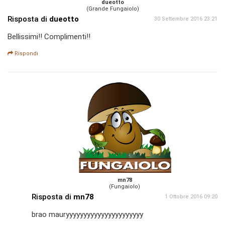
dueotto
(Grande Fungaiolo)
Risposta di
dueotto
30 Settembre 2016 23:21
Bellissimi!! Complimenti!!
Rispondi
mn78
(Fungaiolo)
Risposta di
mn78
1 Ottobre 2016 09:20
brao mauryyyyyyyyyyyyyyyyyyyyyy