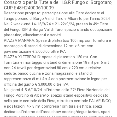
Consorzio per la Tutela dell’I.G.P. Fungo di Borgotaro,
CUP E48H24000610009
Descrizione progetto: partecipazione alle Fiere dedicate al
fungo porcino di Borgo Val di Taro e Albareto per l’anno 2024.
Nei 2 week-end 14-15/9/24 e 21-22/9/24, presso la 49^ Fiera
del Fungo IGP di Borgo Val di Taro: spazio stands occupazione
plateatico, allacciamenti e servizi
PIAZZA MANARA: Spese di plateatico 100 mq. con fornitura e
montaggio di stand di dimensione 12 mt x 6 mt con
pavimentazione € 2.000,00 oltre IVA
PIAZZA XI FEBBRAIO: spese di plateatico 150 mt. Con
fornitura e montaggio di stand di dimensione 18 mt per 6 mt
con 24 tavoli per degustazioni 80 cm x 220 cm e relative
sedute, banco cucina e zona magazzino, e stand di
rappresentanza di mt 4 x 4 con pavimentazione in legno per
officina del gusto € 3.000,00 oltre IVA.
Nei giorni 4-5-6/10/24, all’interno della 27^ Fiera Nazionale del
Fungo Porcino di Albareto: spazio stand espositivo dedicato
nella parte centrale della Fiera, struttura centrale PALAFUNGO,
e postazioni 4 x 8 mt compresa fornitura elettrica, spazi
dedicati all’interno dell’area show cooking/degustazioni; spazi