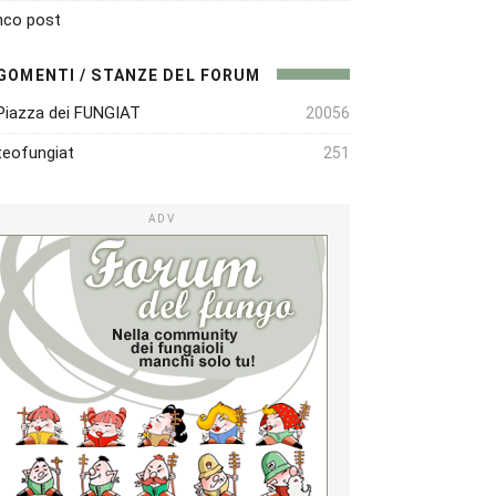
nco post
GOMENTI / STANZE DEL FORUM
Piazza dei FUNGIAT
20056
eofungiat
251
ADV