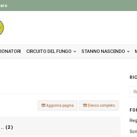
taro
IONATORI
CIRCUITO DEL FUNGO
STANNO NASCENDO
RI
Aggiorna pagina
Elenco completo
FO
Reg
. (2)
Scr