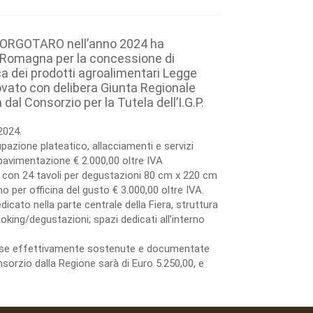
BORGOTARO nell’anno 2024 ha
a Romagna per la concessione di
a dei prodotti agroalimentari Legge
ovato con delibera Giunta Regionale
l Consorzio per la Tutela dell’I.G.P.
2024.
azione plateatico, allacciamenti e servizi
avimentazione € 2.000,00 oltre IVA
 con 24 tavoli per degustazioni 80 cm x 220 cm
 per officina del gusto € 3.000,00 oltre IVA.
dicato nella parte centrale della Fiera, struttura
king/degustazioni; spazi dedicati all’interno
spese effettivamente sostenute e documentate
sorzio dalla Regione sarà di Euro 5.250,00, e