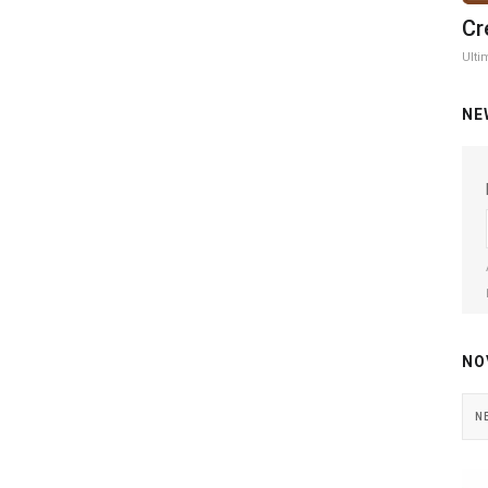
Cr
Ulti
NE
NO
N