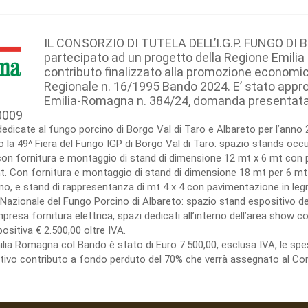
IL CONSORZIO DI TUTELA DELL’I.G.P. FUNGO DI 
partecipato ad un progetto della Regione Emili
contributo finalizzato alla promozione economic
Regionale n. 16/1995 Bando 2024. E’ stato appr
Emilia-Romagna n. 384/24, domanda presentata da
0009
dedicate al fungo porcino di Borgo Val di Taro e Albareto per l’anno 
la 49^ Fiera del Fungo IGP di Borgo Val di Taro: spazio stands occup
n fornitura e montaggio di stand di dimensione 12 mt x 6 mt con p
. Con fornitura e montaggio di stand di dimensione 18 mt per 6 mt
o, e stand di rappresentanza di mt 4 x 4 con pavimentazione in legno
ra Nazionale del Fungo Porcino di Albareto: spazio stand espositivo de
sa fornitura elettrica, spazi dedicati all’interno dell’area show coo
ositiva € 2.500,00 oltre IVA.
milia Romagna col Bando è stato di Euro 7.500,00, esclusa IVA, le 
lativo contributo a fondo perduto del 70% che verrà assegnato al Con