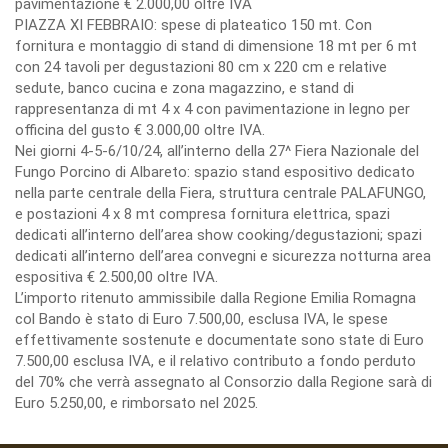
pavimentazione € 2.000,00 oltre IVA
PIAZZA XI FEBBRAIO: spese di plateatico 150 mt. Con
fornitura e montaggio di stand di dimensione 18 mt per 6 mt
con 24 tavoli per degustazioni 80 cm x 220 cm e relative
sedute, banco cucina e zona magazzino, e stand di
rappresentanza di mt 4 x 4 con pavimentazione in legno per
officina del gusto € 3.000,00 oltre IVA.
Nei giorni 4-5-6/10/24, all’interno della 27^ Fiera Nazionale del
Fungo Porcino di Albareto: spazio stand espositivo dedicato
nella parte centrale della Fiera, struttura centrale PALAFUNGO,
e postazioni 4 x 8 mt compresa fornitura elettrica, spazi
dedicati all’interno dell’area show cooking/degustazioni; spazi
dedicati all’interno dell’area convegni e sicurezza notturna area
espositiva € 2.500,00 oltre IVA.
L’importo ritenuto ammissibile dalla Regione Emilia Romagna
col Bando è stato di Euro 7.500,00, esclusa IVA, le spese
effettivamente sostenute e documentate sono state di Euro
7.500,00 esclusa IVA, e il relativo contributo a fondo perduto
del 70% che verrà assegnato al Consorzio dalla Regione sarà di
Euro 5.250,00, e rimborsato nel 2025.