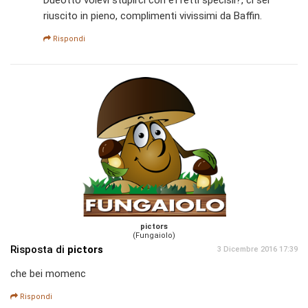
Dueotto volevi stupirci con effetti specisli?, ci sei
riuscito in pieno, complimenti vivissimi da Baffin.
Rispondi
pictors
(Fungaiolo)
Risposta di
pictors
3 Dicembre 2016 17:39
che bei momenc
Rispondi