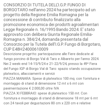
CONSORZIO DI TUTELA DELL’I.G.P. FUNGO DI
BORGOTARO nell’anno 2024 ha partecipato ad un
progetto della Regione Emilia Romagna per la
concessione di contributo finalizzato alla
promozione economica dei prodotti agroalimentari
Legge Regionale n. 16/1995 Bando 2024. E’ stato
approvato con delibera Giunta Regionale Emilia-
Romagna n. 384/24, domanda presentata dal
Consorzio per la Tutela dell’I.G.P. Fungo di Borgotaro,
CUP E48H24000610009
Descrizione progetto: partecipazione alle Fiere dedicate al
fungo porcino di Borgo Val di Taro e Albareto per l’anno 2024.
Nei 2 week-end 14-15/9/24 e 21-22/9/24, presso la 49^ Fiera
del Fungo IGP di Borgo Val di Taro: spazio stands occupazione
plateatico, allacciamenti e servizi
PIAZZA MANARA: Spese di plateatico 100 mq. con fornitura e
montaggio di stand di dimensione 12 mt x 6 mt con
pavimentazione € 2.000,00 oltre IVA
PIAZZA XI FEBBRAIO: spese di plateatico 150 mt. Con
fornitura e montaggio di stand di dimensione 18 mt per 6 mt
con 24 tavoli per degustazioni 80 cm x 220 cm e relative