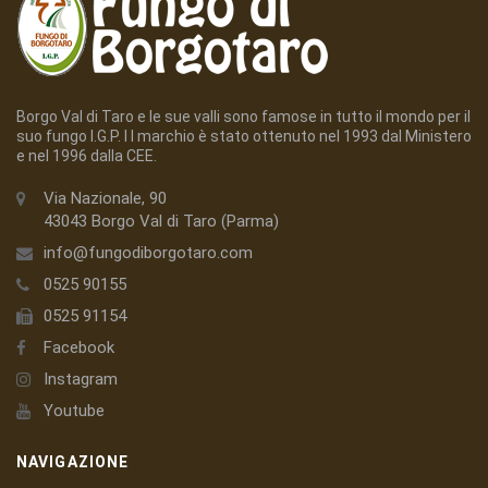
Borgo Val di Taro e le sue valli sono famose in tutto il mondo per il
suo fungo I.G.P. I l marchio è stato ottenuto nel 1993 dal Ministero
e nel 1996 dalla CEE.
Via Nazionale, 90
43043 Borgo Val di Taro (Parma)
info@fungodiborgotaro.com
0525 90155
0525 91154
Facebook
Instagram
Youtube
NAVIGAZIONE