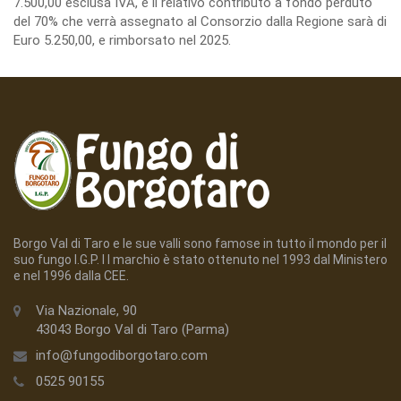
7.500,00 esclusa IVA, e il relativo contributo a fondo perduto
del 70% che verrà assegnato al Consorzio dalla Regione sarà di
Euro 5.250,00, e rimborsato nel 2025.
Borgo Val di Taro e le sue valli sono famose in tutto il mondo per il
suo fungo I.G.P. I l marchio è stato ottenuto nel 1993 dal Ministero
e nel 1996 dalla CEE.
Via Nazionale, 90
43043 Borgo Val di Taro (Parma)
info@fungodiborgotaro.com
0525 90155