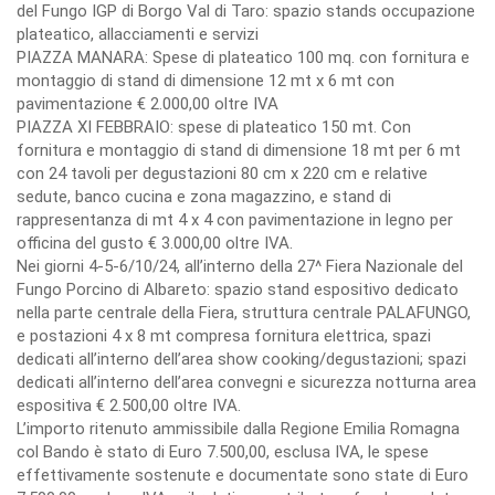
del Fungo IGP di Borgo Val di Taro: spazio stands occupazione
plateatico, allacciamenti e servizi
PIAZZA MANARA: Spese di plateatico 100 mq. con fornitura e
montaggio di stand di dimensione 12 mt x 6 mt con
pavimentazione € 2.000,00 oltre IVA
PIAZZA XI FEBBRAIO: spese di plateatico 150 mt. Con
fornitura e montaggio di stand di dimensione 18 mt per 6 mt
con 24 tavoli per degustazioni 80 cm x 220 cm e relative
sedute, banco cucina e zona magazzino, e stand di
rappresentanza di mt 4 x 4 con pavimentazione in legno per
officina del gusto € 3.000,00 oltre IVA.
Nei giorni 4-5-6/10/24, all’interno della 27^ Fiera Nazionale del
Fungo Porcino di Albareto: spazio stand espositivo dedicato
nella parte centrale della Fiera, struttura centrale PALAFUNGO,
e postazioni 4 x 8 mt compresa fornitura elettrica, spazi
dedicati all’interno dell’area show cooking/degustazioni; spazi
dedicati all’interno dell’area convegni e sicurezza notturna area
espositiva € 2.500,00 oltre IVA.
L’importo ritenuto ammissibile dalla Regione Emilia Romagna
col Bando è stato di Euro 7.500,00, esclusa IVA, le spese
effettivamente sostenute e documentate sono state di Euro