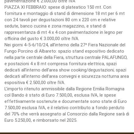
pavimentazione € 2.000,00 oltre IVA
PIAZZA XI FEBBRAIO: spese di plateatico 150 mt. Con
fornitura e montaggio di stand di dimensione 18 mt per 6 mt
con 24 tavoli per degustazioni 80 cm x 220 cm e relative
sedute, banco cucina e zona magazzino, e stand di
rappresentanza di mt 4 x 4 con pavimentazione in legno per
officina del gusto € 3.000,00 oltre IVA.
Nei giorni 4-5-6/10/24, all’interno della 27^ Fiera Nazionale del
Fungo Porcino di Albareto: spazio stand espositivo dedicato
nella parte centrale della Fiera, struttura centrale PALAFUNGO,
e postazioni 4 x 8 mt compresa fornitura elettrica, spazi
dedicati all’interno dell’area show cooking/degustazioni; spazi
dedicati all’interno dell’area convegni e sicurezza notturna area
espositiva € 2.500,00 oltre IVA.
L’importo ritenuto ammissibile dalla Regione Emilia Romagna
col Bando è stato di Euro 7.500,00, esclusa IVA, le spese
effettivamente sostenute e documentate sono state di Euro
7.500,00 esclusa IVA, e il relativo contributo a fondo perduto
del 70% che verrà assegnato al Consorzio dalla Regione sarà di
Euro 5.250,00, e rimborsato nel 2025.