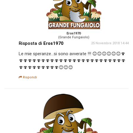
Eros1970
(Grande Fungaiolo)
Risposta di
Eros1970
25 Novembre 2018 14:44
Le mie speranze...si sono avverate !!! 😊😊😊😊😊😊🍄
🍄🍄🍄🍄🍄🍄🍄🍄🍄🍄🍄🍄🍄🍄🍄🍄🍄🍄🍄🍄🍄🍄🍄🍄
🍄🍄🍄🍄🍄🍄🍄🍄🍄😊😊😊
Rispondi