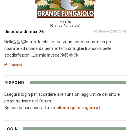
max 76
(Grande Fungaiolo)
Risposta di
max 76
26 Ottobre 2018 20:44
Belli👏👏👏beato te che le tue zone sono rimaste un po
riparate ed umide da permetterti di toglierti ancora belle
soddisfazioni.....le mie invece😪😪😪😪
Rispondi
RISPONDI
Esegui il login per accedere alle funzioni aggiuntive del sito e
poter scrivere nel forum.
Se non lo hai ancora fatto
clicca qui e registrati
LOGIN