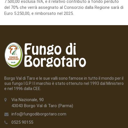
7.500,00 esclusa IVA, e il relativo contributo a fondo perduto
del 70% che verrà assegnato al Consorzio dalla Regione sarà di
Euro 5.250,00, e rimborsato nel 2025.
Borgo Val di Taro e le sue valli sono famose in tutto il mondo per il
suo fungo I.G.P. I l marchio è stato ottenuto nel 1993 dal Ministero
e nel 1996 dalla CEE.
Via Nazionale, 90
43043 Borgo Val di Taro (Parma)
info@fungodiborgotaro.com
0525 90155