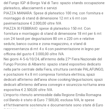
del Fungo IGP di Borgo Val di Taro: spazio stands occupazione
plateatico, allacciamenti e servizi
PIAZZA MANARA: Spese di plateatico 100 mq. con fornitura e
montaggio di stand di dimensione 12 mt x 6 mt con
pavimentazione € 2.000,00 oltre IVA
PIAZZA XI FEBBRAIO: spese di plateatico 150 mt. Con
fornitura e montaggio di stand di dimensione 18 mt per 6 mt
con 24 tavoli per degustazioni 80 cm x 220 cm e relative
sedute, banco cucina e zona magazzino, e stand di
rappresentanza di mt 4 x 4 con pavimentazione in legno per
officina del gusto € 3.000,00 oltre IVA.
Nei giorni 4-5-6/10/24, all’interno della 27^ Fiera Nazionale del
Fungo Porcino di Albareto: spazio stand espositivo dedicato
nella parte centrale della Fiera, struttura centrale PALAFUNGO,
e postazioni 4 x 8 mt compresa fornitura elettrica, spazi
dedicati all’interno dell’area show cooking/degustazioni; spazi
dedicati all’interno dell’area convegni e sicurezza notturna area
espositiva € 2.500,00 oltre IVA.
L’importo ritenuto ammissibile dalla Regione Emilia Romagna
col Bando è stato di Euro 7.500,00, esclusa IVA, le spese
effettivamente sostenute e documentate sono state di Euro