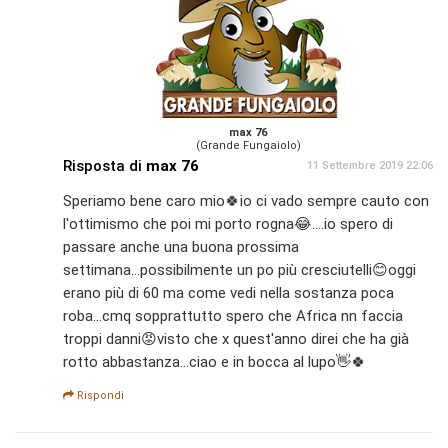
max 76
(Grande Fungaiolo)
Risposta di
max 76
11 Settembre 2019 22:06
Speriamo bene caro mio🍀io ci vado sempre cauto con
l'ottimismo che poi mi porto rogna😂....io spero di
passare anche una buona prossima
settimana...possibilmente un po più cresciutelli😊oggi
erano più di 60 ma come vedi nella sostanza poca
roba...cmq sopprattutto spero che Africa nn faccia
troppi danni😡visto che x quest'anno direi che ha già
rotto abbastanza...ciao e in bocca al lupo👋🍀
Rispondi