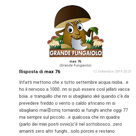
max 76
(Grande Fungaiolo)
Risposta di
max 76
12 Settembre 2019 20:21
Infatti mettono che x tutto settembre acqua nisba....e
ho il nervoso a 1000...nn si può essere così jellati vacca
boia...e tranquillo che nn si sbagliano xké quando c'è da
prevedere freddo o vento o caldo africano nn si
sbagliano mai😡cmq tornando ai funghi anche oggi 77
ma sempre sul piccolo....e qualcosa che nn quadra
(parlo dei miei posti ovvio)c'è nel sottobosco...zero
amaniti zero altri funghi....solo porcini e restano