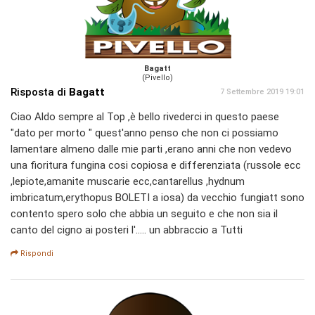
Bagatt
(Pivello)
Risposta di
Bagatt
7 Settembre 2019 19:01
Ciao Aldo sempre al Top ,è bello rivederci in questo paese
"dato per morto " quest'anno penso che non ci possiamo
lamentare almeno dalle mie parti ,erano anni che non vedevo
una fioritura fungina cosi copiosa e differenziata (russole ecc
,lepiote,amanite muscarie ecc,cantarellus ,hydnum
imbricatum,erythopus BOLETI a iosa) da vecchio fungiatt sono
contento spero solo che abbia un seguito e che non sia il
canto del cigno ai posteri l'..... un abbraccio a Tutti
Rispondi