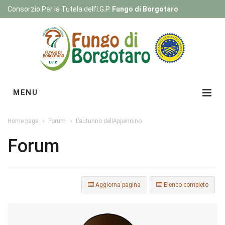
Consorzio Per la Tutela dell'I.G.P.
Fungo di Borgotaro
Registrati
|
Login
MENU
Home page
Forum
L’autunno dellAppennino
Forum
Aggiorna pagina
Elenco completo