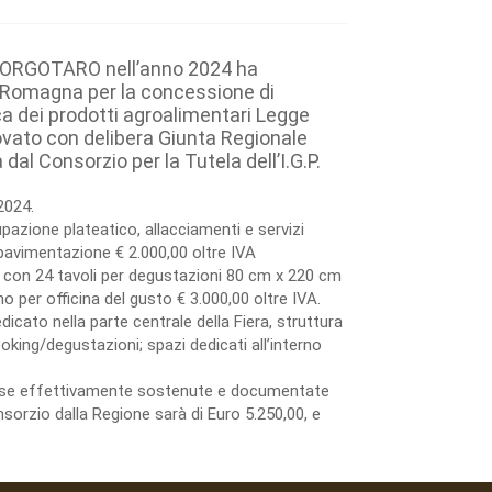
BORGOTARO nell’anno 2024 ha
a Romagna per la concessione di
a dei prodotti agroalimentari Legge
ovato con delibera Giunta Regionale
l Consorzio per la Tutela dell’I.G.P.
2024.
azione plateatico, allacciamenti e servizi
avimentazione € 2.000,00 oltre IVA
 con 24 tavoli per degustazioni 80 cm x 220 cm
 per officina del gusto € 3.000,00 oltre IVA.
dicato nella parte centrale della Fiera, struttura
king/degustazioni; spazi dedicati all’interno
spese effettivamente sostenute e documentate
sorzio dalla Regione sarà di Euro 5.250,00, e