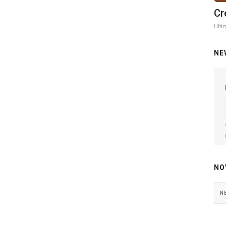
Cr
Ulti
NE
NO
N