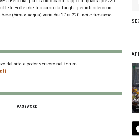
IEVE a Bedonia...piatti abbondanti...rapporto qualità prezzo
tte le volte che torniamo da funghi...per intenderci un
ere (birra e acqua) varia dai 17 ai 22€...noi c troviamo
SE
AP
ive del sito e poter scrivere nel forum.
ati
PASSWORD