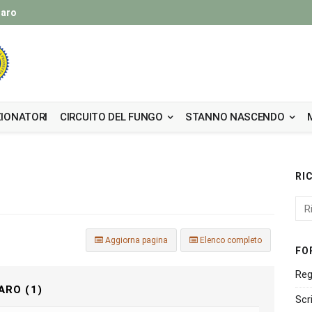
taro
IONATORI
CIRCUITO DEL FUNGO
STANNO NASCENDO
RI
Aggiorna pagina
Elenco completo
FO
Reg
ARO (1)
Scr