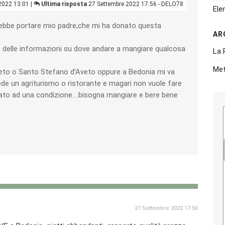
2022 13:01 |
Ultima risposta
27 Settembre 2022 17:56 - DELO78
Ele
rebbe portare mio padre,che mi ha donato questa
AR
 delle informazioni su dove andare a mangiare qualcosa
La 
Met
eto o Santo Stefano d’Aveto oppure a Bedonia mi va
e un agriturismo o ristorante e magari non vuole fare
ivato ad una condizione….bisogna mangiare e bere bene
27 Settembre 2022 17:56