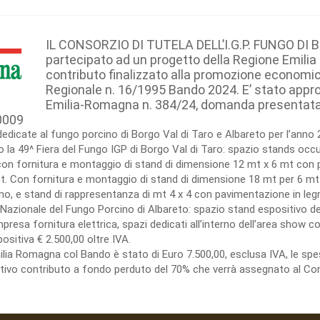
IL CONSORZIO DI TUTELA DELL’I.G.P. FUNGO DI 
partecipato ad un progetto della Regione Emili
contributo finalizzato alla promozione economic
Regionale n. 16/1995 Bando 2024. E’ stato appr
Emilia-Romagna n. 384/24, domanda presentata da
0009
dedicate al fungo porcino di Borgo Val di Taro e Albareto per l’anno 
la 49^ Fiera del Fungo IGP di Borgo Val di Taro: spazio stands occup
n fornitura e montaggio di stand di dimensione 12 mt x 6 mt con p
. Con fornitura e montaggio di stand di dimensione 18 mt per 6 mt
o, e stand di rappresentanza di mt 4 x 4 con pavimentazione in legno
ra Nazionale del Fungo Porcino di Albareto: spazio stand espositivo de
sa fornitura elettrica, spazi dedicati all’interno dell’area show coo
ositiva € 2.500,00 oltre IVA.
milia Romagna col Bando è stato di Euro 7.500,00, esclusa IVA, le 
lativo contributo a fondo perduto del 70% che verrà assegnato al Con