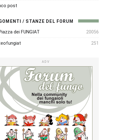
nco post
GOMENTI / STANZE DEL FORUM
Piazza dei FUNGIAT
20056
eofungiat
251
ADV