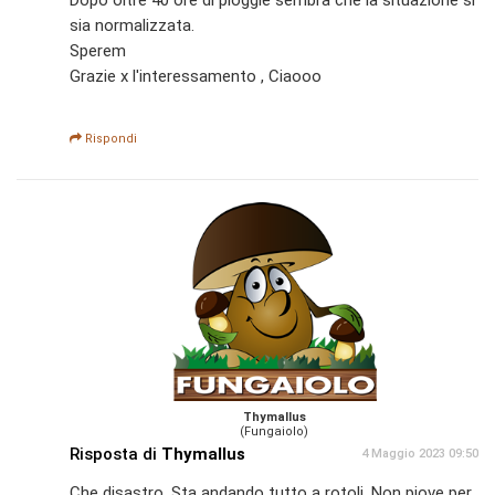
Dopo oltre 40 ore di pioggie sembra che la situazione si
sia normalizzata.
Sperem
Grazie x l'interessamento , Ciaooo
Rispondi
Thymallus
(Fungaiolo)
Risposta di
Thymallus
4 Maggio 2023 09:50
Che disastro. Sta andando tutto a rotoli. Non piove per