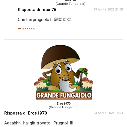
max 76
(Grande Fungaiolo)
Risposta di
max 76
23 Aprile 2023 21:08
Che bei prugnolotti😀👏👏👏
Rispondi
Eros1970
(Grande Fungaiolo)
Risposta di
Eros1970
23 Aprile 2023 18:04
Aaaahhh...hai già trovato i Prugnoli !!!