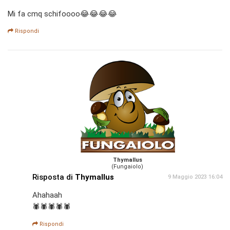
Mi fa cmq schifoooo😂😂😂😂
Rispondi
Thymallus
(Fungaiolo)
Risposta di
Thymallus
9 Maggio 2023 16:04
Ahahaah
🕷️🕷️🕷️🕷️🕷️
Rispondi