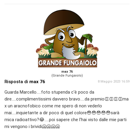
max 76
(Grande Fungaiolo)
Risposta di
max 76
8 Maggio 2023 16:59
Guarda Marcello.....foto stupenda c'è poco da
dire.....complimentissimi davvero bravo.....da premio👏👏👏👏ma
x un aracnofobico come me spero di non vederlo
mai.....inquietante a dir poco di quel colore😳😳😳😳😳sarà
mica radioattivo?😂.....poi sapere che l'hai visto dalle mie parti
mi vengono i brividi🥶🥶🥶🥶