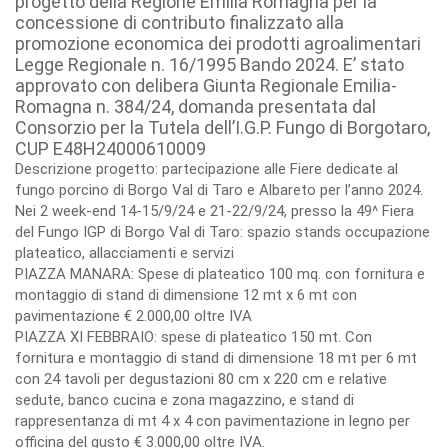
progetto della Regione Emilia Romagna per la
concessione di contributo finalizzato alla
promozione economica dei prodotti agroalimentari
Legge Regionale n. 16/1995 Bando 2024. E’ stato
approvato con delibera Giunta Regionale Emilia-
Romagna n. 384/24, domanda presentata dal
Consorzio per la Tutela dell’I.G.P. Fungo di Borgotaro,
CUP E48H24000610009
Descrizione progetto: partecipazione alle Fiere dedicate al
fungo porcino di Borgo Val di Taro e Albareto per l’anno 2024.
Nei 2 week-end 14-15/9/24 e 21-22/9/24, presso la 49^ Fiera
del Fungo IGP di Borgo Val di Taro: spazio stands occupazione
plateatico, allacciamenti e servizi
PIAZZA MANARA: Spese di plateatico 100 mq. con fornitura e
montaggio di stand di dimensione 12 mt x 6 mt con
pavimentazione € 2.000,00 oltre IVA
PIAZZA XI FEBBRAIO: spese di plateatico 150 mt. Con
fornitura e montaggio di stand di dimensione 18 mt per 6 mt
con 24 tavoli per degustazioni 80 cm x 220 cm e relative
sedute, banco cucina e zona magazzino, e stand di
rappresentanza di mt 4 x 4 con pavimentazione in legno per
officina del gusto € 3.000,00 oltre IVA.