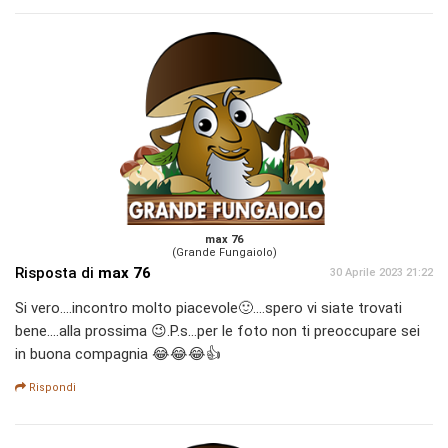
max 76
(Grande Fungaiolo)
Risposta di
max 76
30 Aprile 2023 21:22
Si vero....incontro molto piacevole🙂....spero vi siate trovati
bene....alla prossima 😉.P.s...per le foto non ti preoccupare sei
in buona compagnia 😂😂😂👍
Rispondi