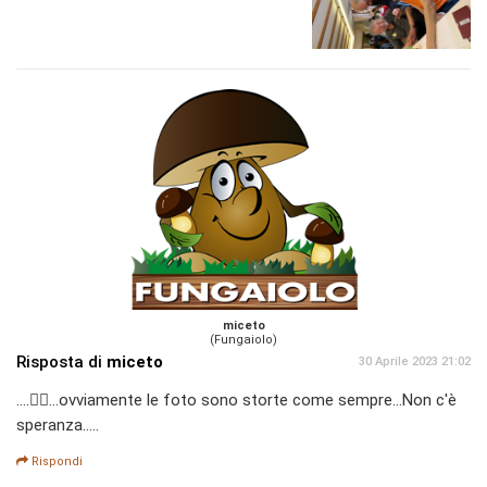
miceto
(Fungaiolo)
Risposta di
miceto
30 Aprile 2023 21:02
....🤦‍♂️...ovviamente le foto sono storte come sempre...Non c'è
speranza.....
Rispondi