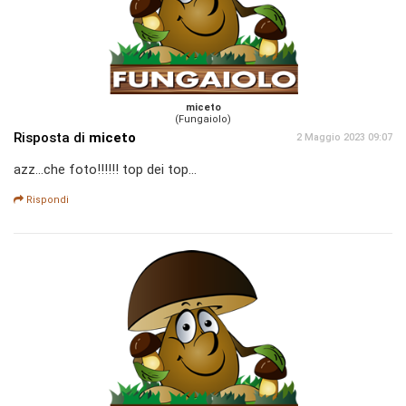
miceto
(Fungaiolo)
Risposta di
miceto
2 Maggio 2023 09:07
azz...che foto!!!!!! top dei top...
Rispondi