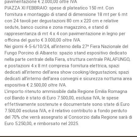
pavimentazione € 2.000,00 oltre IVA
PIAZZA XI FEBBRAIO: spese di plateatico 150 mt. Con
fornitura e montaggio di stand di dimensione 18 mt per 6 mt
con 24 tavoli per degustazioni 80 cm x 220 cm e relative
sedute, banco cucina e zona magazzino, e stand di
rappresentanza di mt 4 x 4 con pavimentazione in legno per
officina del gusto € 3.000,00 oltre IVA.
Nei giorni 4-5-6/10/24, all’interno della 27^ Fiera Nazionale del
Fungo Porcino di Albareto: spazio stand espositivo dedicato
nella parte centrale della Fiera, struttura centrale PALAFUNGO,
e postazioni 4 x 8 mt compresa fornitura elettrica, spazi
dedicati all’interno dell’area show cooking/degustazioni; spazi
dedicati all’interno dell’area convegni e sicurezza notturna area
espositiva € 2.500,00 oltre IVA.
L’importo ritenuto ammissibile dalla Regione Emilia Romagna
col Bando è stato di Euro 7.500,00, esclusa IVA, le spese
effettivamente sostenute e documentate sono state di Euro
7.500,00 esclusa IVA, e il relativo contributo a fondo perduto
del 70% che verrà assegnato al Consorzio dalla Regione sarà di
Euro 5.250,00, e rimborsato nel 2025.