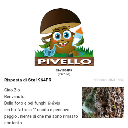
Ste1964PR
(Pivello)
Risposta di
Ste1964PR
4 Ottobre 2023 14:03
Ciao Zio
Benvenuto
Belle foto e bei funghi 👍👍👍
Ieri ho fatto la 1’ uscita e pensavo
peggio , niente di che ma sono rimasto
contento