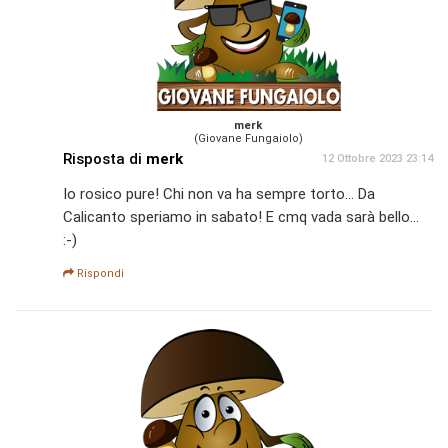
merk
(Giovane Fungaiolo)
Risposta di
merk
12 Ottobre 2023 23:14
Io rosico pure! Chi non va ha sempre torto... Da
Calicanto speriamo in sabato! E cmq vada sarà bello...
:-)
Rispondi