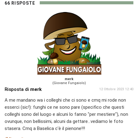
66 RISPOSTE
merk
(Giovane Fungaiolo)
Risposta di
merk
12 Ottobre 2023 12:40
A me mandano wa i colleghi che ci sono e cmq mi rode non
esserci (sic!): funghi ce ne sono pare (specifico che questi
colleghi sono del luogo e alcuni lo fanno "per mestiere"), non
ovunque, non bellissimi, alcuni da gettare...vediamo le foto
stasera. Cmq a Baselica c'è il pienone!!!