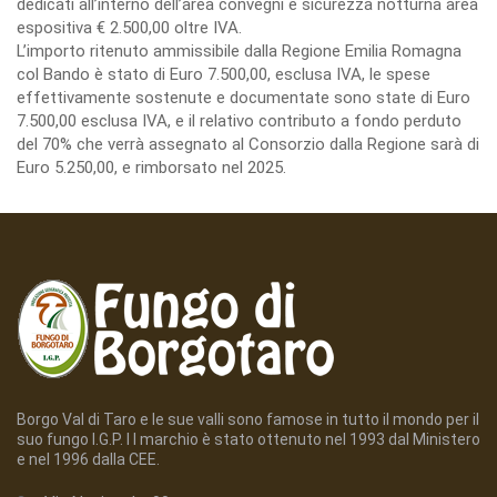
dedicati all’interno dell’area convegni e sicurezza notturna area
espositiva € 2.500,00 oltre IVA.
L’importo ritenuto ammissibile dalla Regione Emilia Romagna
col Bando è stato di Euro 7.500,00, esclusa IVA, le spese
effettivamente sostenute e documentate sono state di Euro
7.500,00 esclusa IVA, e il relativo contributo a fondo perduto
del 70% che verrà assegnato al Consorzio dalla Regione sarà di
Euro 5.250,00, e rimborsato nel 2025.
Borgo Val di Taro e le sue valli sono famose in tutto il mondo per il
suo fungo I.G.P. I l marchio è stato ottenuto nel 1993 dal Ministero
e nel 1996 dalla CEE.