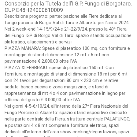
Consorzio per la Tutela dell’I.G.P. Fungo di Borgotaro,
CUP E48H24000610009
Descrizione progetto: partecipazione alle Fiere dedicate al
fungo porcino di Borgo Val di Taro e Albareto per l’anno 2024.
Nei 2 week-end 14-15/9/24 e 21-22/9/24, presso la 49^ Fiera
del Fungo IGP di Borgo Val di Taro: spazio stands occupazione
plateatico, allacciamenti e servizi
PIAZZA MANARA: Spese di plateatico 100 mq. con fornitura e
montaggio di stand di dimensione 12 mt x 6 mt con
pavimentazione € 2.000,00 oltre IVA
PIAZZA XI FEBBRAIO: spese di plateatico 150 mt. Con
fornitura e montaggio di stand di dimensione 18 mt per 6 mt
con 24 tavoli per degustazioni 80 cm x 220 cm e relative
sedute, banco cucina e zona magazzino, e stand di
rappresentanza di mt 4 x 4 con pavimentazione in legno per
officina del gusto € 3.000,00 oltre IVA.
Nei giorni 4-5-6/10/24, all’interno della 27^ Fiera Nazionale del
Fungo Porcino di Albareto: spazio stand espositivo dedicato
nella parte centrale della Fiera, struttura centrale PALAFUNGO,
e postazioni 4 x 8 mt compresa fornitura elettrica, spazi
dedicati all’interno dell’area show cooking/degustazioni; spazi