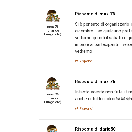
Risposta di
max 76
Si è pensato di organizzarlo
max 76
dicembre.....se qualcuno pref
(Grande
Fungaiolo)
vediamo quanti il sabato e qu
in base ai partecipanti.....ve
vedremo
Rispondi
Risposta di
max 76
Intanto aderite non fate i timi
max 76
anche di tutti i colori😂😂😂
(Grande
Fungaiolo)
Rispondi
Risposta di
dario50