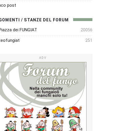
nco post
GOMENTI / STANZE DEL FORUM
Piazza dei FUNGIAT
20056
eofungiat
251
ADV