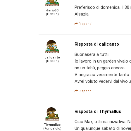
Preferisco di domenica, il 30
dario50
Alsazia.
(Pivello)
Rispondi
Risposta di
calicanto
Buonasera a tutti.
calicanto
Io lavoro in un garden vivai
(Pivello)
nn un tabù, peggio ancora
V ringrazio veramente tanto 
Avrei voluto vedervi dal vivo 
Rispondi
Risposta di
Thymallus
Ciao Max, ottima iniziativa. 
Thymallus
Un qualunque sabato di nove
(Fungaiolo)