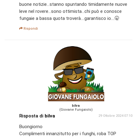
buone notizie...stanno spuntando timidamente nuove
leve nel rovere...sono ottimista...chi può e conosce
fungaie a bassa quota troverà....garantisco io....🤫
Rispondi
bilva
(Giovane Fungaiolo)
Risposta di
bilva
29 Ottobre 2024 07:10
Buongiorno
Complimenti innanzitutto per i funghi, roba TOP