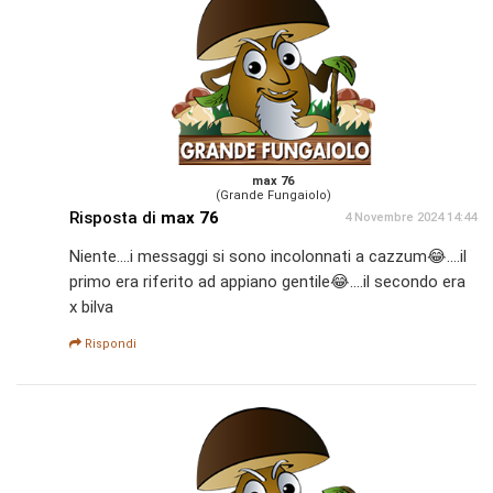
max 76
(Grande Fungaiolo)
Risposta di
max 76
4 Novembre 2024 14:44
Niente....i messaggi si sono incolonnati a cazzum😂....il
primo era riferito ad appiano gentile😂....il secondo era
x bilva
Rispondi