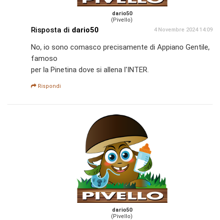
dario50
(Pivello)
Risposta di
dario50
4 Novembre 2024 14:09
No, io sono comasco precisamente di Appiano Gentile,
famoso
per la Pinetina dove si allena l'INTER.
Rispondi
dario50
(Pivello)