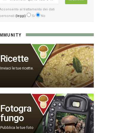
Acconsento al trattamento dei dati
personali
(leggi)
Si
No
MMUNITY
Ricette
Inviaci le tue ricette.
Fotogra
fungo
Pubblica le tue foto