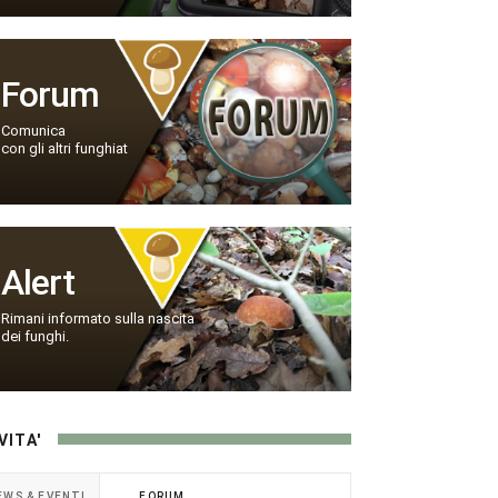
Forum
Comunica
con gli altri funghiat
Alert
Rimani informato sulla nascita
dei funghi.
VITA'
EWS & EVENTI
FORUM