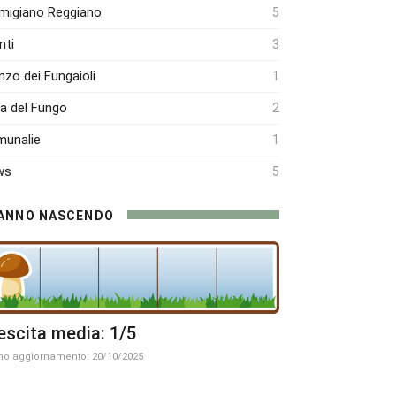
migiano Reggiano
5
nti
3
nzo dei Fungaioli
1
ra del Fungo
2
unalie
1
ws
5
ANNO NASCENDO
escita media: 1/5
mo aggiornamento: 20/10/2025