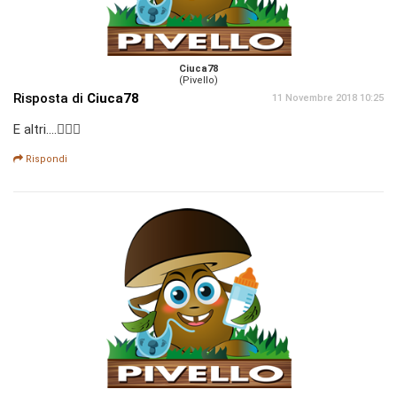
Ciuca78
(Pivello)
Risposta di
Ciuca78
11 Novembre 2018 10:25
E altri....🙋🏼‍♂️
Rispondi