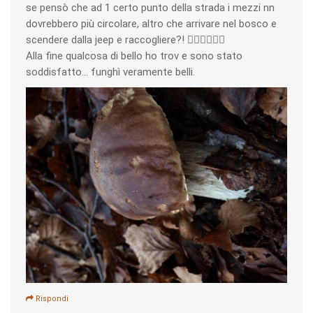
se pensò che ad 1 certo punto della strada i mezzi nn
dovrebbero più circolare, altro che arrivare nel bosco e
scendere dalla jeep e raccogliere?! 🚶🏼‍♂️🏃🏼‍♂️
Alla fine qualcosa di bello ho trov e sono stato
soddisfatto... funghì veramente belli.
Rispondi