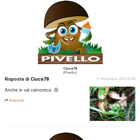
Ciuca78
(Pivello)
Risposta di
Ciuca78
11 Novembre 2018 22:58
Anche in val camonica...😝
Rispondi