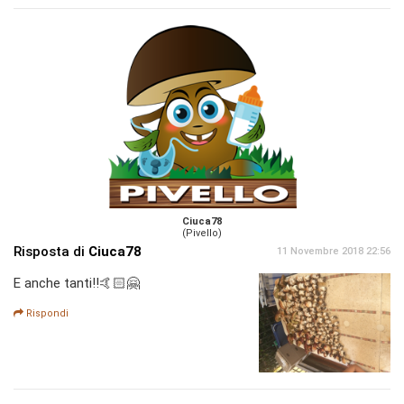
Ciuca78
(Pivello)
Risposta di
Ciuca78
11 Novembre 2018 22:56
E anche tanti!!🤙🏻🤗
Rispondi