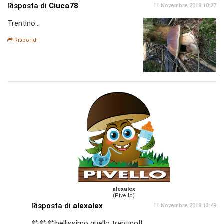
Risposta di
Ciuca78
11 Novembre 2018 10:27
Trentino...
Rispondi
alexalex
(Pivello)
Risposta di
alexalex
11 Novembre 2018 13:49
😋😋😋bellissimo quello trentino!!