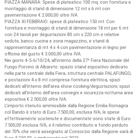
PIAZZA MANARA: Spese di plateatico 100 mq. con fornitura e
montaggio di stand di dimensione 12 mt x 6 mt con
pavimentazione € 2.000,00 oltre IVA
PIAZZA XI FEBBRAIO: spese di plateatico 150 mt. Con
fornitura e montaggio di stand di dimensione 18 mt per 6 mt
con 24 tavoli per degustazioni 80 cm x 220 cm e relative
sedute, banco cucina e zona magazzino, e stand di
rappresentanza di mt 4 x 4 con pavimentazione in legno per
officina del gusto € 3.000,00 oltre IVA.
Nei giorni 4-5-6/10/24, all’interno della 27^ Fiera Nazionale del
Fungo Porcino di Albareto: spazio stand espositivo dedicato
nella parte centrale della Fiera, struttura centrale PALAFUNGO,
e postazioni 4 x 8 mt compresa fornitura elettrica, spazi
dedicati all’interno dell’area show cooking/degustazioni; spazi
dedicati all’interno dell’area convegni e sicurezza notturna area
espositiva € 2.500,00 oltre IVA.
L’importo ritenuto ammissibile dalla Regione Emilia Romagna
col Bando è stato di Euro 7.500,00, esclusa IVA, le spese
effettivamente sostenute e documentate sono state di Euro
7.500,00 esclusa IVA, e il relativo contributo a fondo perduto
del 70% che verrà assegnato al Consorzio dalla Regione sarà di
Euro 5.250,00, e rimborsato nel 2025.